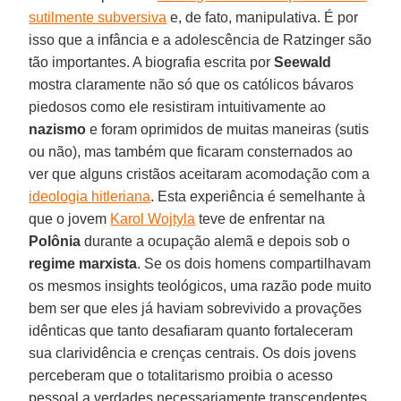
sutilmente subversiva
e, de fato, manipulativa. É por
isso que a infância e a adolescência de Ratzinger são
tão importantes. A biografia escrita por
Seewald
mostra claramente não só que os católicos bávaros
piedosos como ele resistiram intuitivamente ao
nazismo
e foram oprimidos de muitas maneiras (sutis
ou não), mas também que ficaram consternados ao
ver que alguns cristãos aceitaram acomodação com a
ideologia hitleriana
. Esta experiência é semelhante à
que o jovem
Karol Wojtyla
teve de enfrentar na
Polônia
durante a ocupação alemã e depois sob o
regime marxista
. Se os dois homens compartilhavam
os mesmos insights teológicos, uma razão pode muito
bem ser que eles já haviam sobrevivido a provações
idênticas que tanto desafiaram quanto fortaleceram
sua clarividência e crenças centrais. Os dois jovens
perceberam que o totalitarismo proibia o acesso
pessoal a verdades necessariamente transcendentes.