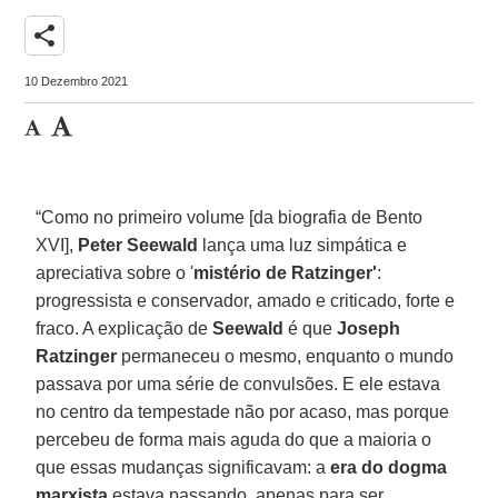
share
10 Dezembro 2021
“Como no primeiro volume [da biografia de Bento
XVI],
Peter Seewald
lança uma luz simpática e
apreciativa sobre o '
mistério de Ratzinger'
:
progressista e conservador, amado e criticado, forte e
fraco. A explicação de
Seewald
é que
Joseph
Ratzinger
permaneceu o mesmo, enquanto o mundo
passava por uma série de convulsões. E ele estava
no centro da tempestade não por acaso, mas porque
percebeu de forma mais aguda do que a maioria o
que essas mudanças significavam: a
era do dogma
marxista
estava passando, apenas para ser