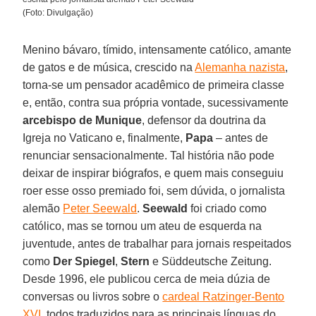
(Foto: Divulgação)
Menino bávaro, tímido, intensamente católico, amante
de gatos e de música, crescido na
Alemanha nazista
,
torna-se um pensador acadêmico de primeira classe
e, então, contra sua própria vontade, sucessivamente
arcebispo de Munique
, defensor da doutrina da
Igreja no Vaticano e, finalmente,
Papa
– antes de
renunciar sensacionalmente. Tal história não pode
deixar de inspirar biógrafos, e quem mais conseguiu
roer esse osso premiado foi, sem dúvida, o jornalista
alemão
Peter Seewald
.
Seewald
foi criado como
católico, mas se tornou um ateu de esquerda na
juventude, antes de trabalhar para jornais respeitados
como
Der Spiegel
,
Stern
e Süddeutsche Zeitung.
Desde 1996, ele publicou cerca de meia dúzia de
conversas ou livros sobre o
cardeal Ratzinger-Bento
XVI
, todos traduzidos para as principais línguas do