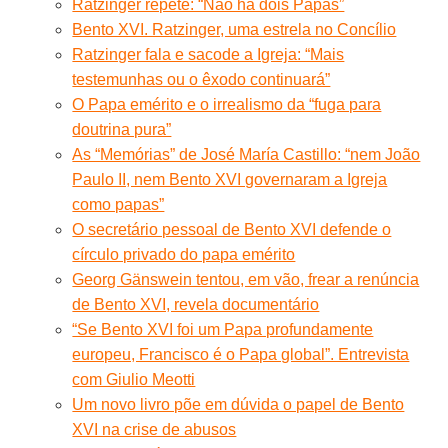
Ratzinger repete: “Não há dois Papas”
Bento XVI. Ratzinger, uma estrela no Concílio
Ratzinger fala e sacode a Igreja: “Mais
testemunhas ou o êxodo continuará”
O Papa emérito e o irrealismo da “fuga para
doutrina pura”
As “Memórias” de José María Castillo: “nem João
Paulo II, nem Bento XVI governaram a Igreja
como papas”
O secretário pessoal de Bento XVI defende o
círculo privado do papa emérito
Georg Gänswein tentou, em vão, frear a renúncia
de Bento XVI, revela documentário
“Se Bento XVI foi um Papa profundamente
europeu, Francisco é o Papa global”. Entrevista
com Giulio Meotti
Um novo livro põe em dúvida o papel de Bento
XVI na crise de abusos