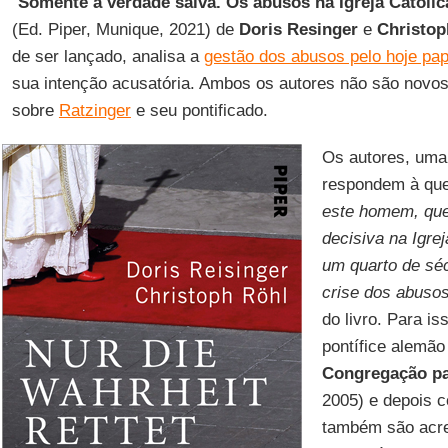
“
Somente a verdade salva. Os abusos na Igreja Católic
(Ed. Piper, Munique, 2021) de
Doris Resinger
e
Christop
de ser lançado, analisa a
gestão dos abusos pelo hoje pa
sua intenção acusatória. Ambos os autores não são novos
sobre
Ratzinger
e seu pontificado.
Os autores, uma
respondem à que
este homem, que
decisiva na Igre
um quarto de sé
crise dos abuso
do livro. Para is
pontífice alemão
Congregação pa
2005) e depois
também são acre