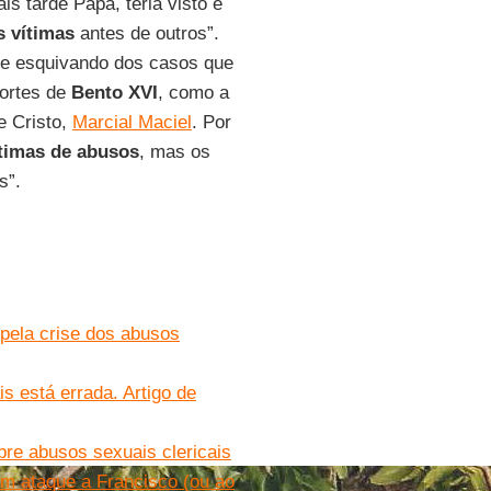
is tarde Papa, teria visto e
s vítimas
antes de outros”.
e esquivando dos casos que
fortes de
Bento XVI
, como a
e Cristo,
Marcial Maciel
. Por
timas de abusos
, mas os
s”.
 pela crise dos abusos
s está errada. Artigo de
bre abusos sexuais clericais
um ataque a Francisco (ou ao