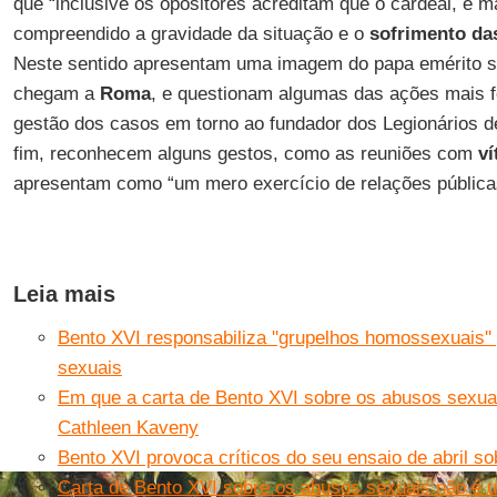
que “inclusive os opositores acreditam que o cardeal, e ma
compreendido a gravidade da situação e o
sofrimento da
Neste sentido apresentam uma imagem do papa emérito s
chegam a
Roma
, e questionam algumas das ações mais 
gestão dos casos em torno ao fundador dos Legionários d
fim, reconhecem alguns gestos, como as reuniões com
ví
apresentam como “um mero exercício de relações pública
Leia mais
Bento XVI responsabiliza ''grupelhos homossexuais''
sexuais
Em que a carta de Bento XVI sobre os abusos sexuai
Cathleen Kaveny
Bento XVI provoca críticos do seu ensaio de abril so
Carta de Bento XVI sobre os abusos sexuais não é 