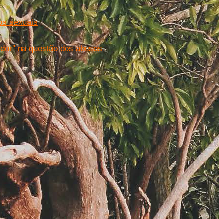
os sexuais
dor'' na questão dos abusos