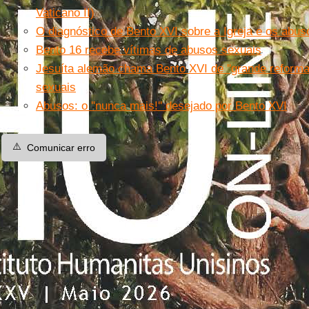
Vaticano II)
O diagnóstico de Bento XVI sobre a Igreja e os abus
Bento 16 recebe vítimas de abusos sexuais
Jesuíta alemão chama Bento XVI de ''grande reforma
sexuais
Abusos: o ''nunca mais!'' desejado por Bento XVI
⚠️
Comunicar erro