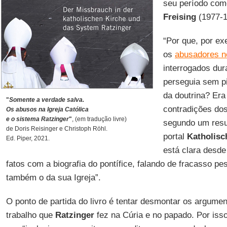
seu período co
Freising
(1977-1
“Por que, por e
os
abusadores n
interrogados dur
perseguia sem p
da doutrina? Era
"
Somente a verdade salva.
contradições do
Os abusos na Igreja Católica
e o sistema Ratzinger
"
, (em tradução livre)
segundo um resu
de Doris Reisinger e Christoph Röhl.
portal
Katholisc
Ed. Piper, 2021.
está clara desde
fatos com a biografia do pontífice, falando de fracasso p
também o da sua Igreja”.
O ponto de partida do livro é tentar desmontar os argume
trabalho que
Ratzinger
fez na Cúria e no papado. Por iss