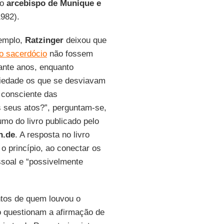
mo
arcebispo de Munique e
982).
xemplo,
Ratzinger
deixou que
o sacerdócio
não fossem
ante anos, enquanto
iedade os que se desviavam
 consciente das
s seus atos?”, perguntam-se,
mo do livro publicado pelo
h.de
. A resposta no livro
 o princípio, ao conectar os
essoal e “possivelmente
ntos de quem louvou o
o questionam a afirmação de