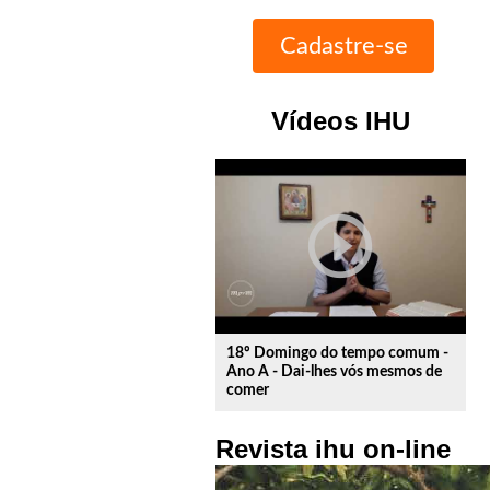
Vídeos IHU
play_circle_outline
18º Domingo do tempo comum -
Ano A - Dai-lhes vós mesmos de
comer
Revista ihu on-line