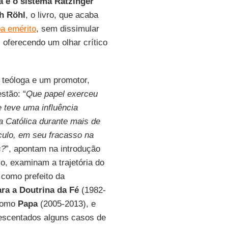
a e o sistema Ratzinger
”
h Röhl
, o livro, que acaba
pa emérito
, sem dissimular
 oferecendo um olhar crítico
 teóloga e um promotor,
stão: “
Que papel exerceu
 teve uma influência
ja Católica durante mais de
culo, em seu fracasso na
s?
”, apontam na introdução
so, examinam a trajetória do
 como prefeito da
ra a Doutrina da Fé
(1982-
 como
Papa
(2005-2013), e
scentados alguns casos de