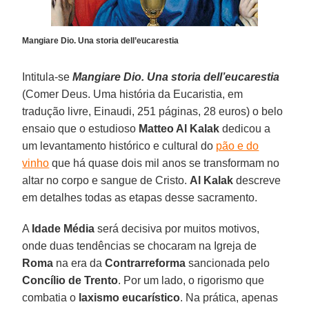
Mangiare Dio. Una storia dell’eucarestia
Intitula-se
Mangiare Dio. Una storia dell’eucarestia
(Comer Deus. Uma história da Eucaristia, em
tradução livre, Einaudi, 251 páginas, 28 euros) o belo
ensaio que o estudioso
Matteo Al Kalak
dedicou a
um levantamento histórico e cultural do
pão e do
vinho
que há quase dois mil anos se transformam no
altar no corpo e sangue de Cristo.
Al Kalak
descreve
em detalhes todas as etapas desse sacramento.
A
Idade Média
será decisiva por muitos motivos,
onde duas tendências se chocaram na Igreja de
Roma
na era da
Contrarreforma
sancionada pelo
Concílio de Trento
. Por um lado, o rigorismo que
combatia o
laxismo eucarístico
. Na prática, apenas