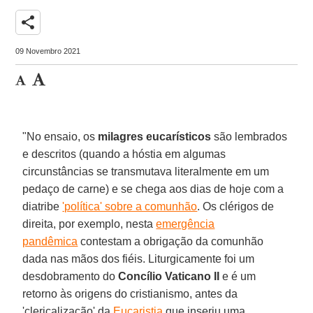
share
09 Novembro 2021
"No ensaio, os
milagres eucarísticos
são lembrados
e descritos (quando a hóstia em algumas
circunstâncias se transmutava literalmente em um
pedaço de carne) e se chega aos dias de hoje com a
diatribe
'política' sobre a comunhão
. Os clérigos de
direita, por exemplo, nesta
emergência
pandêmica
contestam a obrigação da comunhão
dada nas mãos dos fiéis. Liturgicamente foi um
desdobramento do
Concílio Vaticano II
e é um
retorno às origens do cristianismo, antes da
'clericalização' da
Eucaristia
que inseriu uma