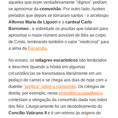
aqueles que eram verdadeiramente "dignos" podiam
se aproximar da
comunhão
. Por outro lado, ilustres
prelados que depois se tornaram santos - o arcebispo
Alfonso Maria de Liguori
e o
cardeal Carlo
Borromeo
- e sobretudo os jesuítas que lutaram para
aproximar o maior número possível de fiéis ao corpo
de Cristo, lembrando também o valor "medicinal" para
a alma da
Eucaristia
.
No ensaio, os
milagres eucarísticos
são lembrados
e descritos (quando a hóstia em algumas
circunstâncias se transmutava literalmente em um
pedaço de carne) e se chega aos dias de hoje com a
diatribe
"política" sobre a comunhão
. Os clérigos de
direita, por exemplo, nesta
emergência pandêmica
contestam a obrigação da comunhão dada nas mãos
dos fiéis. Liturgicamente foi um desdobramento do
Concílio Vaticano II
e é um retorno às origens do