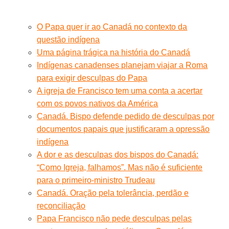
O Papa quer ir ao Canadá no contexto da
questão indígena
Uma página trágica na história do Canadá
Indígenas canadenses planejam viajar a Roma
para exigir desculpas do Papa
A igreja de Francisco tem uma conta a acertar
com os povos nativos da América
Canadá. Bispo defende pedido de desculpas por
documentos papais que justificaram a opressão
indígena
A dor e as desculpas dos bispos do Canadá:
“Como Igreja, falhamos”. Mas não é suficiente
para o primeiro-ministro Trudeau
Canadá. Oração pela tolerância, perdão e
reconciliação
Papa Francisco não pede desculpas pelas