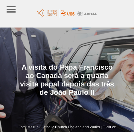
A visita do Papa Francisco
ao Canadá será a quarta
visita papal depois das três
de João Paulo II
Foto: Mazur - Catholic Church England and Wales | Flickr cc