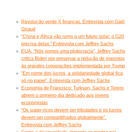
Revolução verde X finanças. Entrevista com Gaël
Giraud
“China e África vão rumo a um futuro solar: o G20
precisa delas.” Entrevista com Jeffrey Sachs
EUA. “Nós somos uma plutocracia”, Jeffrey Sachs
critica Biden por preservar a redução de impostos
às grandes corporações implementada por Trump
“Em nome dos lucros, a solidariedade global fica
só no papel”. Entrevista com Jeffrey Sachs
Economia de Francisco: Turkson, Sachs e Torero
abrem o primeiro dia dedicado aos jovens
economistas
“Os super-ricos devem ser tributados e os lucros
devem ser compartilhados globalmente”.
Entrevista com Jeffrey Sachs