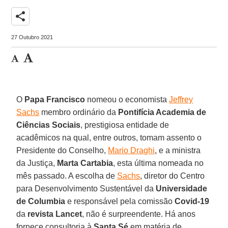
share
27 Outubro 2021
O
Papa Francisco
nomeou o economista
Jeffrey
Sachs
membro ordinário da
Pontifícia Academia de
Ciências Sociais
, prestigiosa entidade de
acadêmicos na qual, entre outros, tomam assento o
Presidente do Conselho,
Mario Draghi
, e a ministra
da Justiça,
Marta Cartabia
, esta última nomeada no
mês passado. A escolha de
Sachs
, diretor do Centro
para Desenvolvimento Sustentável da
Universidade
de Columbia
e responsável pela comissão
Covid-19
da
revista Lancet
, não é surpreendente. Há anos
fornece consultoria à
Santa Sé
em matéria de