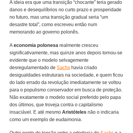
A ideia era que uma transição “chocante” teria gerado
danos e desequilíbrios no curto prazo e prosperidade
no futuro, mas uma transição gradual seria “um
desastre total”, como escreveu então num
memorando ao governo polonês.
A
economia polonesa
realmente cresceu
significativamente, mas quinze anos depois tornou-se
evidente que o modelo selvagemente
desregulamentado de
Sachs
havia criado
desigualdades estruturais na sociedade, e quem ficou
do lado errado da revolução imediatamente se voltou
para o populismo conservador em busca de proteção.
Não exatamente o modelo social preferido pelo papa
dos últimos, que troveja contra o capitalismo
insaciável. E até mesmo
Aristóteles
não o indicaria
como um exemplo de
eudaimonia
.
Outro ponto de tensão entre a ortodoxia de
Sachs
e a