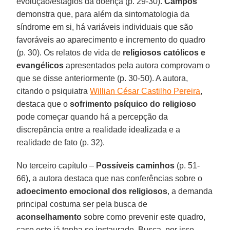
evolução/estágios da doença (p. 29-30).
Campos
demonstra que, para além da sintomatologia da
síndrome em si, há variáveis individuais que são
favoráveis ao aparecimento e incremento do quadro
(p. 30). Os relatos de vida de
religiosos católicos e
evangélicos
apresentados pela autora comprovam o
que se disse anteriormente (p. 30-50). A autora,
citando o psiquiatra
Willian César Castilho Pereira
,
destaca que o
sofrimento psíquico do religioso
pode começar quando há a percepção da
discrepância entre a realidade idealizada e a
realidade de fato (p. 32).
No terceiro capítulo –
Possíveis caminhos
(p. 51-
66), a autora destaca que nas conferências sobre o
adoecimento emocional dos religiosos
, a demanda
principal costuma ser pela busca de
aconselhamento
sobre como prevenir este quadro,
caso este já tenha se instaurado. Busca, por isso,