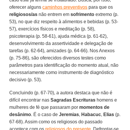
oferecer alguns
caminhos preventivos
para que os
religiosos/as
não entrem em
sofrimento
extremo (p.
53), no que diz respeito à alimentos e bebidas (p. 53-
57), exercícios físicos e meditação (p. 58),
psicoterapia (p. 58-61), ajuda médica (p. 61-62),
desenvolvimento da assertividade e delegação de
tarefas (p. 62-64), amizades (p. 64-66). Nos Anexos
(p. 75-86), são oferecidos diversos testes como
parâmetros para identificação do momento atual, não
necessariamente como instrumento de diagnóstico
decisivo (p. 53).
Concluindo (p. 67-70), a autora destaca que não é
difícil encontrar nas
Sagradas Escrituras
homens e
mulheres de fé que passaram por
momentos de
desânimo
. É o caso de
Jeremias
,
Habacuc
,
Elias
(p.
67-68). Assim como os religiosos do passado
acontece com os
religiosos do presente
. Defrontar-se