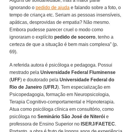
Alguns de solidariedade, mas a maior parte
ignorando o
pedido de ajuda
e falando sobre a foto, o
tempo de criança etc. Seriam as pessoas insensíveis,
apáticas, desprovidas de empatia? Não mesmo.
Embora pudesse parecer cruel o modo como
ignoraram o explícito
pedido de socorro
, tenho a
certeza de que a situação é bem mais complexa” (p.
69).
A referida autora é psicóloga e pedagoga. Possui
mestrado pela
Universidade Federal Fluminense
(
UFF
) e doutorado pela
Universidade Federal do
Rio de Janeiro
(
UFRJ
). Tem especialização em
Psicopedagogia, formação em Neuropsicologia,
Terapia Cognitivo-comportamental e Hipnoterapia.
Atua como psicóloga clínica em consultório, como
psicóloga no
Seminário São José de Niterói
e
professora de Ensino Superior no
ISERJ
/
FAETEC
.
Portanto, a obra é fruto de longos anos de experiência