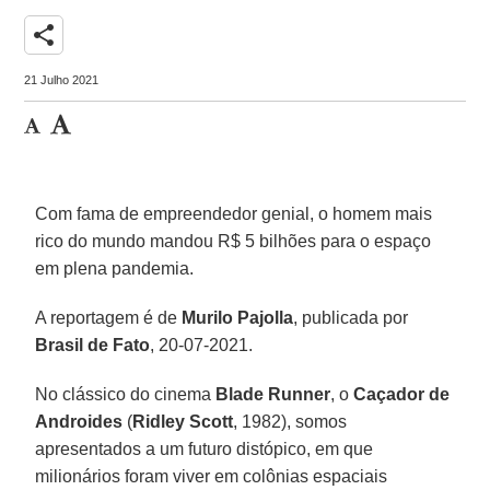
share
21 Julho 2021
Com fama de empreendedor genial, o homem mais
rico do mundo mandou R$ 5 bilhões para o espaço
em plena pandemia.
A reportagem é de
Murilo Pajolla
, publicada por
Brasil de Fato
, 20-07-2021.
No clássico do cinema
Blade
Runner
, o
Caçador de
Androides
(
Ridley Scott
, 1982), somos
apresentados a um futuro distópico, em que
milionários foram viver em colônias espaciais