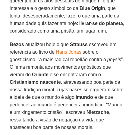
querer julgar os atos pessoais de ninguém, o que
interessa é o gesto simbólico da
Blue Origin
, que
tenta, desesperadamente, fazer o que uma parte da
humanidade quis fazer até hoje:
livrar-se do planeta
,
considerado como uma prisão, um lugar ruim.
Bezos
atualizou hoje o que
Strauss
escreveu em
referência ao livro de
Hans Jonas
sobre o
gnosticismo: “a mais radical rebelião contra a
physis
”.
O lema remonta aos movimentos gnósticos que
vieram do
Oriente
e se encontraram com o
Cristianismo nascente
, atravessando boa parte da
nossa tradição moral, cujas bases se ergueram sobre
a ideia de que o mundo é algo
imundo
e de que
pertencer ao mundo é pertencer à imundície. “Mundo
é um xingamento cristão”, escreveu
Nietzsche
,
ressaltando a visão de negação da vida que
abasteceu boa parte de nossas morais.