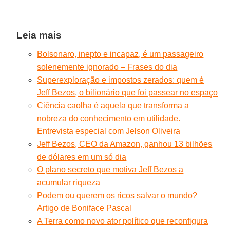
Leia mais
Bolsonaro, inepto e incapaz, é um passageiro
solenemente ignorado – Frases do dia
Superexploração e impostos zerados: quem é
Jeff Bezos, o bilionário que foi passear no espaço
Ciência caolha é aquela que transforma a
nobreza do conhecimento em utilidade.
Entrevista especial com Jelson Oliveira
Jeff Bezos, CEO da Amazon, ganhou 13 bilhões
de dólares em um só dia
O plano secreto que motiva Jeff Bezos a
acumular riqueza
Podem ou querem os ricos salvar o mundo?
Artigo de Boniface Pascal
A Terra como novo ator político que reconfigura