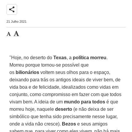
share
21 Julho 2021
"Hoje, no deserto do
Texas
, a
política morreu
.
Morreu porque tornou-se possível que
os
bilionários
voltem seus olhos para o espaço,
deixando para trás os antigos ideais de viver bem, de
vida boa e de felicidade, idealizados como vidas em
conjunto, como compromisso em fazer com que todos
vivam bem. A ideia de um
mundo para todos
é que
morreu hoje, naquele
deserto
(e não deixa de ser
simbólico que tenha sido precisamente nesse lugar,
onde a vida não cresce).
Bezos
e seus amigos
sabem que, para viver como eles vivem, não há mais