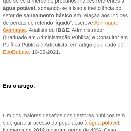
que se vê à mercê de precários índices referentes à
água potável
, somando-se a isso a ineficiência do
setor de
saneamento básico
em relação aos índices
de perdas do referido líquido", escreve
Adrimauro
Gemaque
, Analista do
IBGE
, Administrador
(graduado em Administração Pública) e Consultor em
Política Pública e Articulista, em artigo publicado por
EcoDebate
, 10-06-2021.
Eis o artigo.
Um dos maiores desafios dos gestores públicos tem
sido garantir acesso da população à
água potável
.
Números de 2019 mostram perda de 40%. Caso