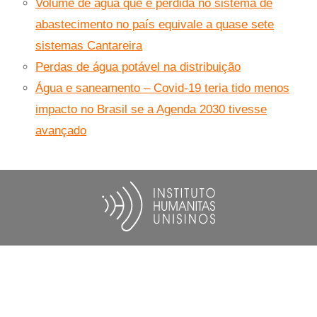
Volume de água que é perdida no sistema de
abastecimento no país equivale a quase sete
sistemas Cantareira
Perdas de água potável na distribuição
Água e saneamento – Covid-19 teria tido menos
impacto no Brasil se a Agenda 2030 tivesse
avançado