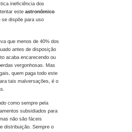
ica ineficiência dos
tentar este
astronômico
 se dispõe para uso
mativa que menos de 40% dos
uado antes de disposição
ento acaba encarecendo ou
s perdas vergonhosas. Mas
gais, quem paga todo este
para tais malversações, é o
s.
ndo como sempre pela
ciamentos subsidiados para
mas não são fáceis
e distribuição. Sempre o