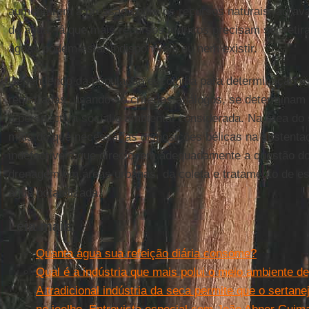
aumentarem a pressão sobre os recursos naturais, agrav
de água, já que mais recursos hídricos precisam ser retir
águas podem estar indisponíveis ou nem existir.
Dependendo da população escolhida para determinação es
registradas, usando-se critérios análogos, se determinam
a perspectiva social e ambiental considerada. Na área do
mais do que necessárias disposições bélicas na sustent
indefectíveis que direcionem adequadamente a questão d
drenagem em áreas urbanas, da coleta e tratamento de esg
água potabilizada.
Leia mais
Quanta água sua refeição diária consome?
Qual é a indústria que mais polui o meio ambiente de
A tradicional indústria da seca permite que o serta