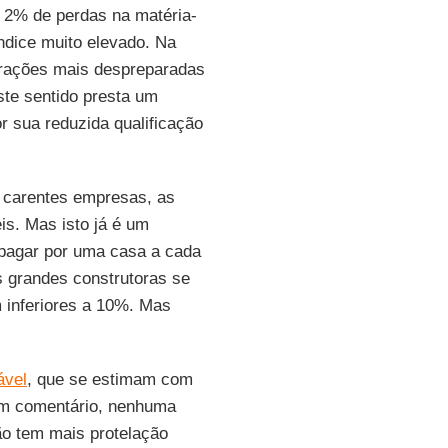
e 2% de perdas na matéria-
índice muito elevado. Na
 frações mais despreparadas
te sentido presta um
r sua reduzida qualificação
 carentes empresas, as
is. Mas isto já é um
r pagar por uma casa a cada
s grandes construtoras se
 inferiores a 10%. Mas
ável
, que se estimam com
m comentário, nenhuma
ão tem mais protelação