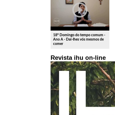
play_circle_outline
18º Domingo do tempo comum -
Ano A - Dai-lhes vós mesmos de
comer
Revista ihu on-line