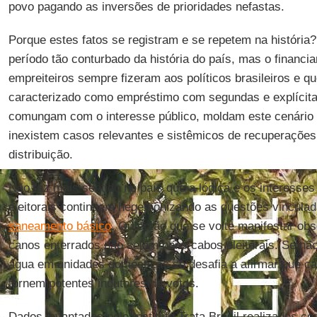
povo pagando as inversões de prioridades nefastas.
Porque estes fatos se registram e se repetem na história
período tão conturbado da história do país, mas o financia
empreiteiros sempre fizeram aos políticos brasileiros e q
caracterizado como empréstimo com segundas e explícita
comungam com o interesse público, moldam este cenário 
inexistem casos relevantes e sistêmicos de recuperações
distribuição.
Não faz mais sentido no país que a lógica e os interesses
eleitorais continuem hegemonizando as questões vincul
saneamento básico
. Ou então que se volte manifestar ob
canos enterrados não sejam bons cabos eleitorais. Se não
água em unidades domésticas se desafia a afirmar que c
tornem potentes indutores de votos.
Dados levantados pelo Instituto Trata Brasil realizados c