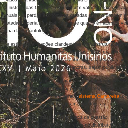
Ministério das Cidades, estimam em valores próximos ao i
anuais, as perdas econômicas geradas com os descaminho
tratada. Poderia se repetir que este quadro é inadmissível,
uma dança tautológica.
Se estima que ligações clandestinas, infraestrutura desg
espécie e situações das mais diversas, obras mal execut
no consumo de água, sejam as principais causas das per
faturamento das empresas operadoras, sejam públicas ou
São encontradas outras estimativas mais pedagógicas. A
nas estruturas de distribuição, podem corresponder a 6 ou
hídrica anual de todo o famigerado
sistema Cantareira
, ob
exaustivos quanto as previsões meteorológicas.
Dentro de visão holística e sistêmica da questão, as pe
obstáculo para a expansão das redes de distribuição do 