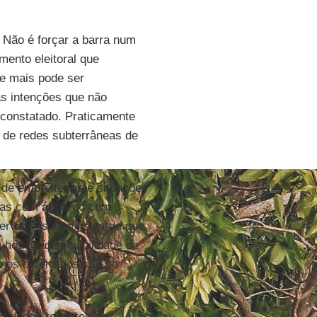
? Não é forçar a barra num
mento eleitoral que
ue mais pode ser
s intenções que não
constatado. Praticamente
 de redes subterrâneas de
 de empreiteiros e situações
adas com
água
ou com
servações simplistas de que
 houver disponibilidade de
anos enterrados não se
om dados recentes do