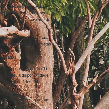
ntervalo de 8 a 10 bilhões
s da distribuição de água
 mas isto seria corolário de
astada, vazamentos de toda
adas ou medições incorretas
das, com reflexos no
 privadas.
s perdas com água tratada
 7 vezes, a disponibilidade
jeto de noticiários tão
rdas de água representam um
saneamento, além de