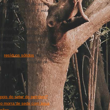
ando cenários de escassez
ada do meio natural. E estas
tatística das perdas
 perdas mais indecentes sob
saneamento básico
são
ação de cruzadas
os
resíduos sólidos
, da
otos e da distribuição de
pois do setor do petróleo?
nejo morra de sede com água