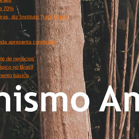
arães
se 70%
as, diz Instituto Trata Brasil
nda apresenta condições
te de negócios’
sico no Brasil
mento básico