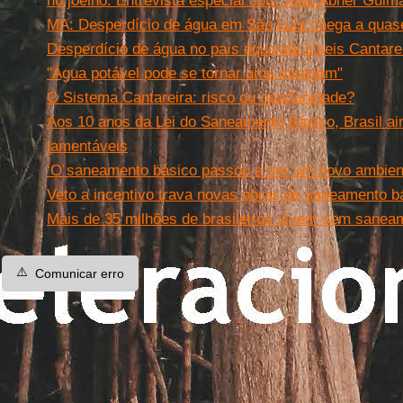
no joelho. Entrevista especial com João Abner Guim
MA: Desperdício de água em São Luís chega a qua
Desperdício de água no país equivale a seis Cantareir
"Água potável pode se tornar uma miragem"
O Sistema Cantareira: risco ou oportunidade?
Aos 10 anos da Lei do Saneamento Básico, Brasil ai
lamentáveis
‘O saneamento básico passou a ser um novo ambien
Veto a incentivo trava novas obras de saneamento bá
Mais de 35 milhões de brasileiros vivem sem sanea
⚠️
Comunicar erro