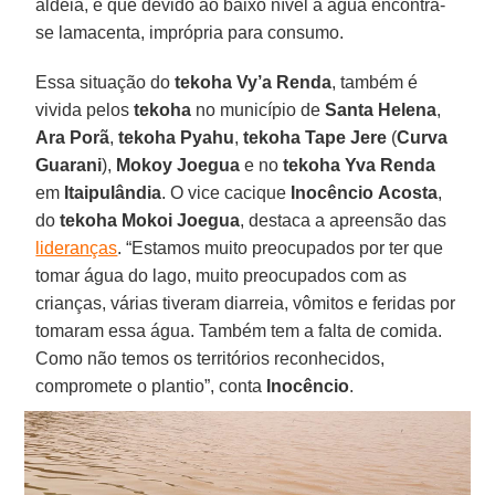
aldeia, e que devido ao baixo nível a água encontra-
se lamacenta, imprópria para consumo.
Essa situação do
tekoha Vy’a Renda
, também é
vivida pelos
tekoha
no município de
Santa Helena
,
Ara Porã
,
tekoha Pyahu
,
tekoha Tape Jere
(
Curva
Guarani
),
Mokoy Joegua
e no
tekoha Yva Renda
em
Itaipulândia
. O vice cacique
Inocêncio
Acosta
,
do
tekoha Mokoi Joegua
, destaca a apreensão das
lideranças
. “Estamos muito preocupados por ter que
tomar água do lago, muito preocupados com as
crianças, várias tiveram diarreia, vômitos e feridas por
tomaram essa água. Também tem a falta de comida.
Como não temos os territórios reconhecidos,
compromete o plantio”, conta
Inocêncio
.