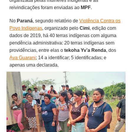
organizada pelas mulheres indígenas e as
reivindicações foram enviadas ao
MPF
.
No
Paraná
, segundo relatório de
Violência Contra os
Povo Indígenas
, organizado pelo
Cimi
, edição com
dados de 2019, há 40 terras indígenas com alguma
pendência administrativa: 20 terras indígenas sem
providências, entre elas o
tekoha Yv’a
Renda
, dos
Ava Guarani
; 14 a identificar; 5 identificadas; e
apenas uma declarada.