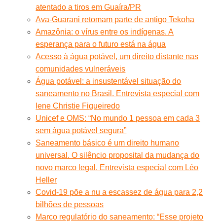
atentado a tiros em Guaíra/PR
Ava-Guarani retomam parte de antigo Tekoha
Amazônia: o vírus entre os indígenas. A
esperança para o futuro está na água
Acesso à água potável, um direito distante nas
comunidades vulneráveis
Água potável: a insustentável situação do
saneamento no Brasil. Entrevista especial com
Iene Christie Figueiredo
Unicef e OMS: “No mundo 1 pessoa em cada 3
sem água potável segura”
Saneamento básico é um direito humano
universal. O silêncio proposital da mudança do
novo marco legal. Entrevista especial com Léo
Heller
Covid-19 põe a nu a escassez de água para 2,2
bilhões de pessoas
Marco regulatório do saneamento: “Esse projeto