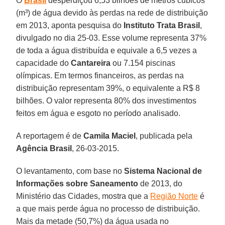
O
Brasil
desperdiçou 6,53 bilhões de metros cúbicos
(m³) de água devido às perdas na rede de distribuição
em 2013, aponta pesquisa do
Instituto Trata Brasil
,
divulgado no dia 25-03. Esse volume representa 37%
de toda a água distribuída e equivale a 6,5 vezes a
capacidade do
Cantareira
ou 7.154 piscinas
olímpicas. Em termos financeiros, as perdas na
distribuição representam 39%, o equivalente a R$ 8
bilhões. O valor representa 80% dos investimentos
feitos em água e esgoto no período analisado.
A reportagem é de
Camila Maciel
, publicada pela
Agência Brasil
, 26-03-2015.
O levantamento, com base no
Sistema Nacional de
Informações sobre Saneamento
de 2013, do
Ministério das Cidades, mostra que a
Região Norte
é
a que mais perde água no processo de distribuição.
Mais da metade (50,7%) da água usada no