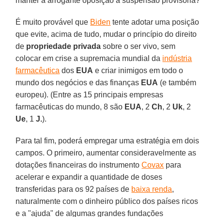
manter a arrogante oposição à suspensão provisória?
É muito provável que
Biden
tente adotar uma posição
que evite, acima de tudo, mudar o princípio do direito
de
propriedade privada
sobre o ser vivo, sem
colocar em crise a supremacia mundial da
indústria
farmacêutica
dos
EUA
e criar inimigos em todo o
mundo dos negócios e das finanças
EUA
(e também
europeu). (Entre as 15 principais empresas
farmacêuticas do mundo, 8 são
EUA
, 2
Ch
, 2
Uk
, 2
Ue
, 1
J.
).
Para tal fim, poderá empregar uma estratégia em dois
campos. O primeiro, aumentar consideravelmente as
dotações financeiras do instrumento
Covax
para
acelerar e expandir a quantidade de doses
transferidas para os 92 países de
baixa renda
,
naturalmente com o dinheiro público dos países ricos
e a "ajuda" de algumas grandes fundações