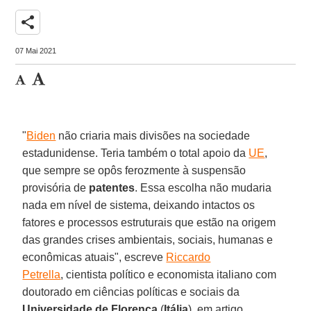
share
07 Mai 2021
"
Biden
não criaria mais divisões na sociedade
estadunidense. Teria também o total apoio da
UE
,
que sempre se opôs ferozmente à suspensão
provisória de
patentes
. Essa escolha não mudaria
nada em nível de sistema, deixando intactos os
fatores e processos estruturais que estão na origem
das grandes crises ambientais, sociais, humanas e
econômicas atuais", escreve
Riccardo
Petrella
, cientista político e economista italiano com
doutorado em ciências políticas e sociais da
Universidade de Florença
(
Itália
), em artigo