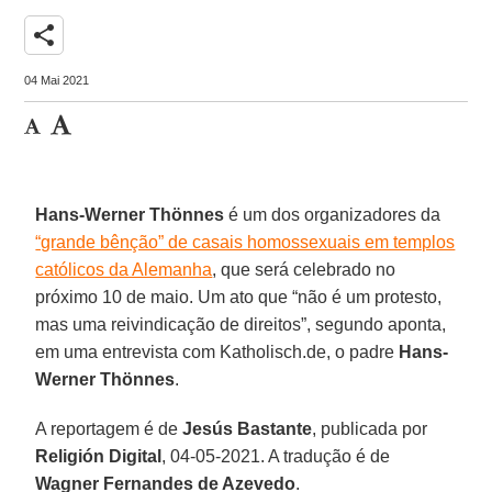
share
04 Mai 2021
Hans-Werner Thönnes
é um dos organizadores da
“grande bênção” de casais homossexuais em templos
católicos da Alemanha
, que será celebrado no
próximo 10 de maio. Um ato que “não é um protesto,
mas uma reivindicação de direitos”, segundo aponta,
em uma entrevista com Katholisch.de, o padre
Hans-
Werner Thönnes
.
A reportagem é de
Jesús Bastante
, publicada por
Religión Digital
, 04-05-2021. A tradução é de
Wagner Fernandes de Azevedo
.