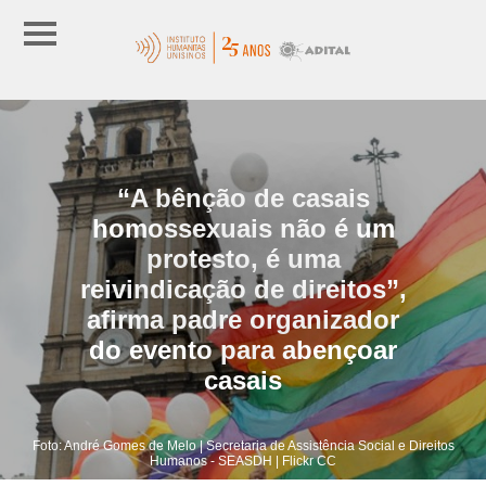
“A bênção de casais
homossexuais não é um
protesto, é uma
reivindicação de direitos”,
afirma padre organizador
do evento para abençoar
casais
Foto: André Gomes de Melo | Secretaria de Assistência Social e Direitos
Humanos - SEASDH | Flickr CC