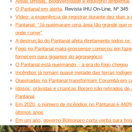
Áreas úmidas. Biodiversidade e equilíbrio ambiental
.
O Pantanal em alerta
. Revista IHU On-Line, Nº 345
Vídeo: a experiência de registrar durante dez dias a
Pantanal: “Já queimaram uma área tão grande que o
onde correr”
A destruição do Pantanal afeta diretamente todos os
Fogo no Pantanal mato-grossense começou em fazen
fornecem para gigantes do agronegócio
O Pantanal está queimando – a era do fogo chegou
Incêndios já tomam quase metade das terras indíge
Queimadas no Pantanal transformam Corumbá em cená
Idosos, grávidas e crianças Bororo são retirados de 
Pantanal
Em 2020, o número de incêndios no Pantanal é 440
últimos anos
Em um ano, governo Bolsonaro corta verba para bri
Pantanal queima e batistas ajudam bombeiros, briga