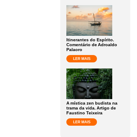
Itinerantes do Espírito.
Comentário de Adroaldo
Palaoro
LER MAIS
A mística zen budista na
trama da vida. Artigo de
Faustino Teixeira
LER MAIS