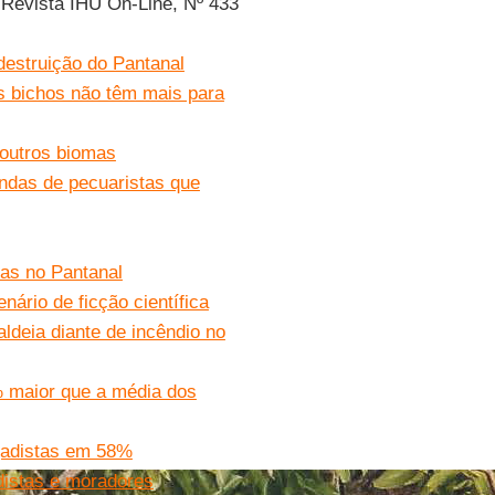
 Revista IHU On-Line, Nº 433
 destruição do Pantanal
s bichos não têm mais para
 outros biomas
das de pecuaristas que
nas no Pantanal
rio de ficção científica
aldeia diante de incêndio no
% maior que a média dos
gadistas em 58%
distas e moradores