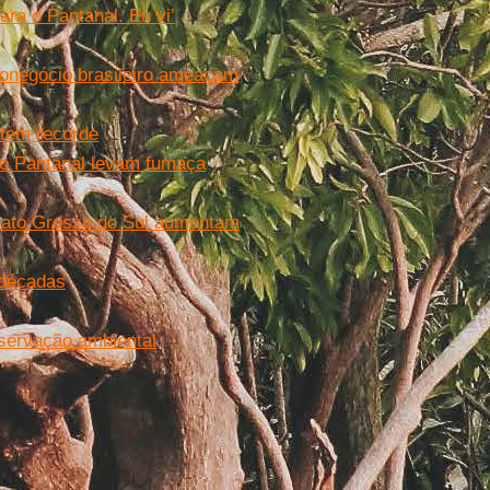
ara o Pantanal. Eu vi’
onegócio brasileiro ameaçam
tem recorde
o Pantanal levam fumaça
Mato Grosso do Sul aumentam
 décadas
eservação ambiental