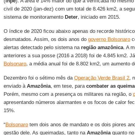
(
Inpe
). A área é 14% maior do que a verificada no mesmo
civil de 2020 (jan-dez) com um total de 8.426 km2, a seg
sistema de monitoramento
Deter
, iniciado em 2015.
O índice de 2020 ficou abaixo apenas do recorde históri
desmatados. Assim, os dois anos do
governo Bolsonaro
co
alertas detectado pelo sistema na
região amazônica
. A m
anteriores a sua posse (2016 a 2018) foi de 4.845 km2. 
Bolsonaro
, a média anual foi de 8.802 km2, um aumento 
Dezembro foi o sétimo mês da
Operação Verde Brasil 2
, 
enviado à
Amazônia
, em tese, para
combater as queima
Porém, mesmo com a presença os militares na região, o
apresentando números alarmantes e os focos de calor fe
15%.
“
Bolsonaro
tem dois anos de mandato e os dois piores an
gestão dele. As queimadas, tanto na
Amazônia
quanto n