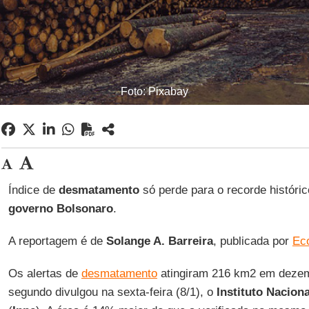
Foto: Pixabay
Índice de
desmatamento
só perde para o recorde históric
governo Bolsonaro
.
A reportagem é de
Solange A. Barreira
, publicada por
Ec
Os alertas de
desmatamento
atingiram 216 km2 em dezem
segundo divulgou na sexta-feira (8/1), o
Instituto Nacion