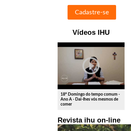
Vídeos IHU
play_circle_outline
18º Domingo do tempo comum -
Ano A - Dai-lhes vós mesmos de
comer
Revista ihu on-line