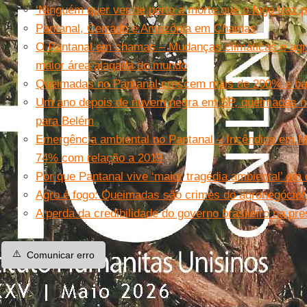
‘Ninguém quer ver de perto a morte que o fogo traz p
Pantanal, Cerrado e Amazônia em Chamas
O Pantanal em chamas – Mudanças climáticas e agr
maior área alagada do mundo
Queimadas no Pantanal crescem mais de 200% e ba
Um ano depois de nuvem negra em SP, queimadas n
para Belém
Emergência ambiental no Pantanal – Incêndios em 
74% com relação a 2019
Por que Pantanal vive ‘maior tragédia ambiental’ em
Agro é fogo: Queimadas são crimes do agronegócio!
A perda da credibilidade do governo brasileiro na pr
⚠️
Comunicar erro