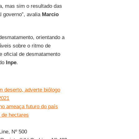
a, mas sim o resultado das
l governo”, avalia
Marcio
o desmatamento, orientando a
veis sobre o ritmo de
ce oficial de desmatamento
 do
Inpe
.
 deserto, adverte biólogo
2021
rno ameaça futuro do país
 de hectares
Line, Nº 500