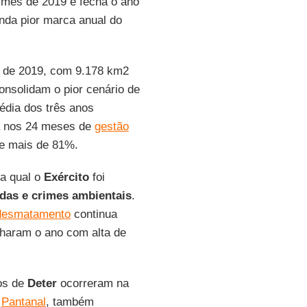
 mês de 2019 e fecha o ano
unda pior marca anual do
co de 2019, com 9.178 km2
nsolidam o pior cenário de
édia dos três anos
Já nos 24 meses de
gestão
de mais de 81%.
na qual o
Exército
foi
das e crimes ambientais
.
desmatamento
continua
charam o ano com alta de
os de
Deter
ocorreram na
o
Pantanal
, também