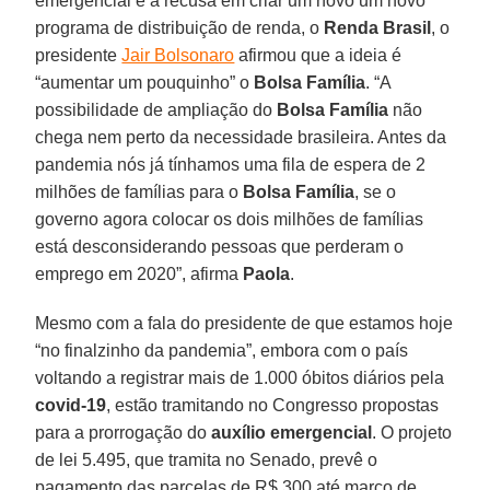
emergencial e a recusa em criar um novo um novo
programa de distribuição de renda, o
Renda Brasil
, o
presidente
Jair Bolsonaro
afirmou que a ideia é
“aumentar um pouquinho” o
Bolsa Família
. “A
possibilidade de ampliação do
Bolsa Família
não
chega nem perto da necessidade brasileira. Antes da
pandemia nós já tínhamos uma fila de espera de 2
milhões de famílias para o
Bolsa Família
, se o
governo agora colocar os dois milhões de famílias
está desconsiderando pessoas que perderam o
emprego em 2020”, afirma
Paola
.
Mesmo com a fala do presidente de que estamos hoje
“no finalzinho da pandemia”, embora com o país
voltando a registrar mais de 1.000 óbitos diários pela
covid-19
, estão tramitando no Congresso propostas
para a prorrogação do
auxílio emergencial
. O projeto
de lei 5.495, que tramita no Senado, prevê o
pagamento das parcelas de R$ 300 até março de