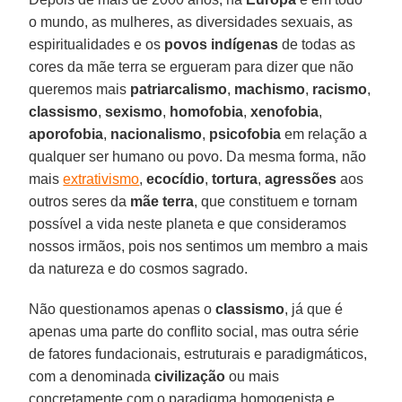
o mundo, as mulheres, as diversidades sexuais, as
espiritualidades e os
povos indígenas
de todas as
cores da mãe terra se ergueram para dizer que não
queremos mais
patriarcalismo
,
machismo
,
racismo
,
classismo
,
sexismo
,
homofobia
,
xenofobia
,
aporofobia
,
nacionalismo
,
psicofobia
em relação a
qualquer ser humano ou povo. Da mesma forma, não
mais
extrativismo
,
ecocídio
,
tortura
,
agressões
aos
outros seres da
mãe terra
, que constituem e tornam
possível a vida neste planeta e que consideramos
nossos irmãos, pois nos sentimos um membro a mais
da natureza e do cosmos sagrado.
Não questionamos apenas o
classismo
, já que é
apenas uma parte do conflito social, mas outra série
de fatores fundacionais, estruturais e paradigmáticos,
com a denominada
civilização
ou mais
concretamente com o paradigma homogenista e