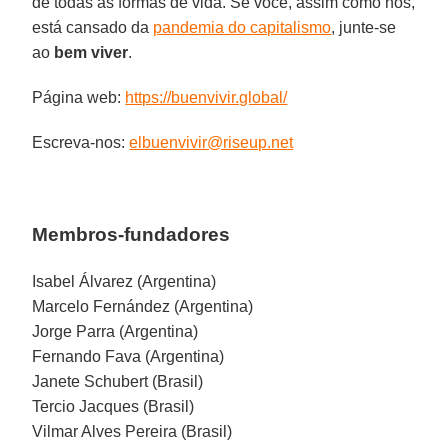
de todas as formas de vida. Se você, assim como nós,
está cansado da
pandemia do capitalismo
, junte-se
ao
bem
viver
.
Página web:
https://buenvivir.global/
Escreva-nos:
elbuenvivir@riseup.net
Membros-fundadores
Isabel Álvarez (Argentina)
Marcelo Fernández (Argentina)
Jorge Parra (Argentina)
Fernando Fava (Argentina)
Janete Schubert (Brasil)
Tercio Jacques (Brasil)
Vilmar Alves Pereira (Brasil)