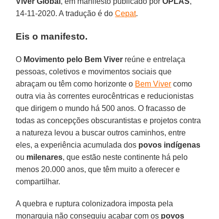
Viver Global
, em manifesto publicado por
OPLAS
,
14-11-2020. A tradução é do
Cepat
.
Eis o manifesto.
O
Movimento pelo Bem Viver
reúne e entrelaça
pessoas, coletivos e movimentos sociais que
abraçam ou têm como horizonte o
Bem Viver
como
outra via às correntes eurocêntricas e reducionistas
que dirigem o mundo há 500 anos. O fracasso de
todas as concepções obscurantistas e projetos contra
a natureza levou a buscar outros caminhos, entre
eles, a experiência acumulada dos
povos indígenas
ou
milenares
, que estão neste continente há pelo
menos 20.000 anos, que têm muito a oferecer e
compartilhar.
A quebra e ruptura colonizadora imposta pela
monarquia não conseguiu acabar com os
povos