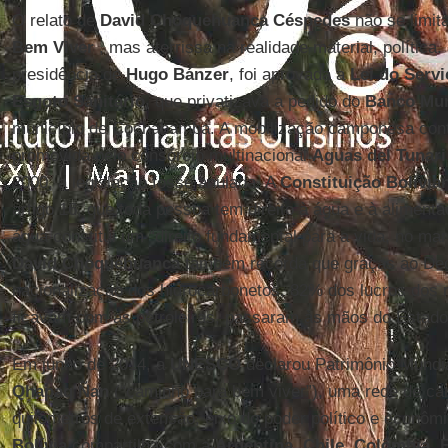
O relato de
David Choquehuanca Céspedes
não se limit
Bem Viver
, mas aterrissa na realidade material, política
presidência de
Hugo Bánzer
, foi aprovada a
Lei do Serv
Esgoto Sanitário
, que privatizava a pedido do
Banco Mun
município de Cochabamba. A mobilização camponesa cont
promovida pelo consórcio multinacional
Aguas del Tunari
2000, a legislação fosse anulada. A
Constituição Bolivia
artigo 16, que toda pessoa tem direito à água e à alimenta
água constitui um “direito fundamental para a vida, no ma
David Choquehuanca
também recorda que graças ao Dec
nacionalização dos hidrocarbonetos, 82% dos lucros dos r
ficavam com as petroleiras, passaram às mãos do Estado
Em junho de 2014, a
UNESCO
declarou Patrimônio Mundia
Qhapaq Ñan
(“caminho para bem viver”), uma rede de ca
quilômetros de extensão, eixo do poder político e econôm
Bolívia
compartilha com a
Argentina
,
Chile
,
Colômbia
,