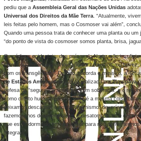
pediu que a
Assembleia Geral das Nações Unidas
adota
Universal dos Direitos da Mãe Terra
. “Atualmente, viv
leis feitas pelo homem, mas o Cosmoser vai além”, concl
Quando uma pessoa trata de conhecer uma planta ou um ja
“do ponto de vista do cosmoser somos planta, brisa, jaguar
Os códigos ocidentais, dos países do Norte, são insufici
comer ou alimentar-se; hoje apenas comemos, ou talvez
com os transgênicos”. De fato, recorda o ministro, a 42ª
de Estados Americanos
(OEA) realizada em
Tiquipaya
(
defesa da “segurança alimentar com soberania” e o reco
como direito humano básico. “Não é a mesma coisa bala
deixamos descansar o nosso organismo: deveríamos jeju
fazemos; nos desenergizaram e desatomizaram e devemos
que estão dormindo em nosso ser para nos convertermo
integrais”.