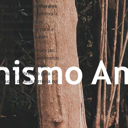
ança
, o presidente
Morales
lvimento
, o que permitirá à
 dólares em projetos
chegou a um acordo para a
ráfico e o contrabando.
m a empresa
Total
para um
ploração de hidrocarbonetos.
informa
Prensa Latina
,
liviana, sobretudo para o
nstrução de uma ferrovia no
a delegação de
egócios à
Bolívia
.