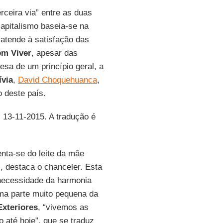
ceira via” entre as duas
apitalismo baseia-se na
 atende à satisfação das
m Viver
, apesar das
sa de um princípio geral, a
ívia
,
David Choquehuanca
,
 deste país.
, 13-11-2015. A tradução é
nta-se do leite da mãe
, destaca o chanceler. Esta
 necessidade da harmonia
ma parte muito pequena da
Exteriores
, “vivemos as
até hoje”, que se traduz