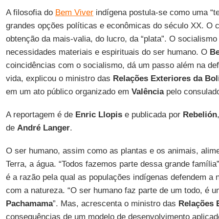
A filosofia do
Bem Viver
indígena postula-se como uma “ter
grandes opções políticas e econômicas do século XX. O c
obtenção da mais-valia, do lucro, da “plata”. O socialismo
necessidades materiais e espirituais do ser humano. O
Be
coincidências com o socialismo, dá um passo além na defe
vida, explicou o ministro das
Relações Exteriores da
Bol
em um ato público organizado em
Valência
pelo consulado
A reportagem é de
Enric Llopis
e publicada por
Rebelión
de
André Langer
.
O ser humano, assim como as plantas e os animais, alime
Terra, a água. “Todos fazemos parte dessa grande família”
é a razão pela qual as populações indígenas defendem a
com a natureza. “O ser humano faz parte de um todo, é u
Pachamama
”. Mas, acrescenta o ministro das
Relações 
consequências de um modelo de desenvolvimento aplicado 