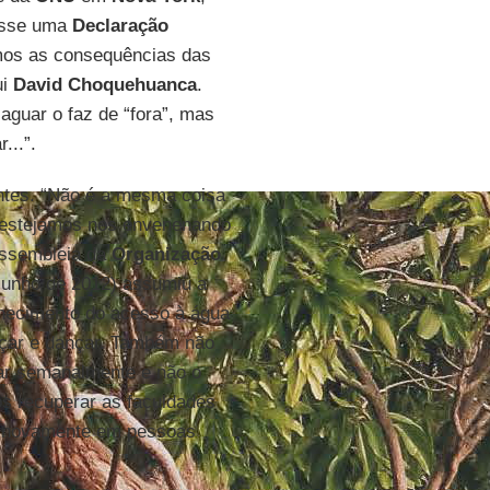
sse uma
Declaração
emos as consequências das
ui
David Choquehuanca
.
guar o faz de “fora”, mas
...”.
entes. “Não é a mesma coisa
, estejamos nos envenenando
 assembleia da
Organização
junho de 2012) assumiu a
nhecimento do acesso à água
nçar e dançar. Também não
ar semanalmente e não o
 recuperar as faculdades
s novamente em pessoas