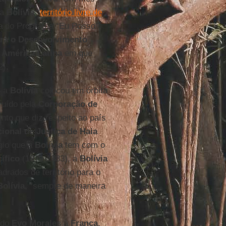
 a
Bolívia
“
território livre de
ia do Programa “Eu Posso”,
ra o Desenvolvimento
a
América Latina
em que
2).
3 a
Bolívia
colocou em órbita
ruído pela
Corporação de
nto que diz respeito ao país
cional de Justiça de Haia
ígio que a
Bolívia
tem com o
ífico
(1879-1883), a
Bolívia
drados de território para o
Bolívia
, “sempre de maneira
s do
Evo Morales
à
França
,