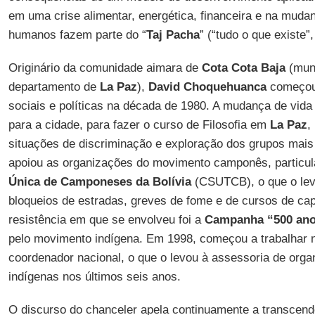
em uma crise alimentar, energética, financeira e na muda
humanos fazem parte do “
Taj Pacha
” (“tudo o que existe”
Originário da comunidade aimara de
Cota Cota Baja
(mun
departamento de
La Paz
),
David Choquehuanca
começou 
sociais e políticas na década de 1980. A mudança de vida
para a cidade, para fazer o curso de Filosofia em
La Paz
,
situações de discriminação e exploração dos grupos mais
apoiou as organizações do movimento camponês, particu
Única de Camponeses da Bolívia
(CSUTCB), o que o levo
bloqueios de estradas, greves de fome e de cursos de cap
resistência em que se envolveu foi a
Campanha “500 anos
pelo movimento indígena. Em 1998, começou a trabalhar
coordenador nacional, o que o levou à assessoria de org
indígenas nos últimos seis anos.
O discurso do chanceler apela continuamente a transcend