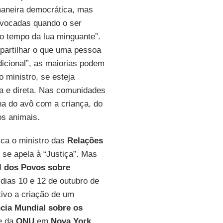
aneira democrática, mas
nvocadas quando o ser
o tempo da lua minguante”.
partilhar o que uma pessoa
icional”, as maiorias podem
o ministro, se esteja
va e direta. Nas comunidades
na do avô com a criança, do
s animais.
ica o ministro das
Relações
se apela à “Justiça”. Mas
l dos Povos sobre
 dias 10 e 12 de outubro de
vo a criação de um
cia Mundial sobre os
e da
ONU
em
Nova York
,