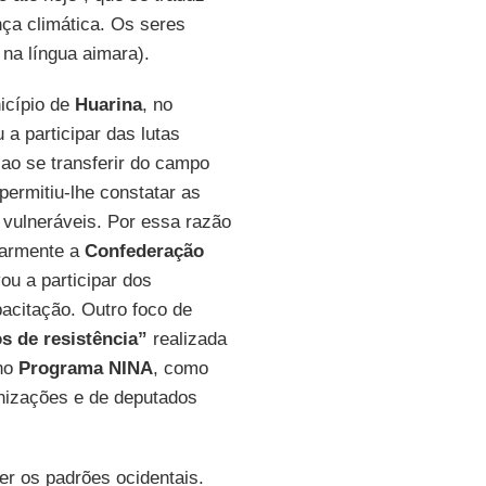
nça climática. Os seres
, na língua aimara).
icípio de
Huarina
, no
a participar das lutas
 ao se transferir do campo
 permitiu-lhe constatar as
 vulneráveis. Por essa razão
larmente a
Confederação
u a participar dos
acitação. Outro foco de
 de resistência”
realizada
 no
Programa NINA
, como
anizações e de deputados
er os padrões ocidentais.