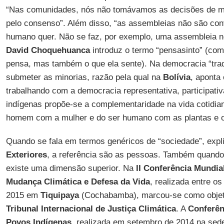
“Nas comunidades, nós não tomávamos as decisões de m
pelo consenso”. Além disso, “as assembleias não são co
humano quer. Não se faz, por exemplo, uma assembleia n
David Choquehuanca
introduz o termo “pensasinto” (com
pensa, mas também o que ela sente). Na democracia “trad
submeter as minorias, razão pela qual na
Bolívia
, aponta 
trabalhando com a democracia representativa, participati
indígenas propõe-se a complementaridade na vida cotidia
homem com a mulher e do ser humano com as plantas e o
Quando se fala em termos genéricos de “sociedade”, expl
Exteriores
, a referência são as pessoas. Também quando 
existe uma dimensão superior. Na
II Conferência Mundia
Mudança Climática e Defesa da Vida
, realizada entre os
2015 em
Tiquipaya
(Cochabamba), marcou-se como objeti
Tribunal Internacional de Justiça Climática
. A
Conferên
Povos Indígenas
, realizada em setembro de 2014 na sed