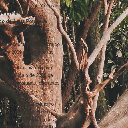
a aos princípios genéricos do
. Em 1999, durante a
iço de Água Potável e
dial
a água potável no
ra a desnacionalização
, conseguiu que, em abril de
na
de 2009 reconhece, no
ção; e o artigo 373, que a
rco da soberania do povo”.
reto de maio de 2006 de
ecursos naturais, que antes
.
l o sistema viário andino
minhos de quase 60 mil
ico do
Império Inca
, que a
Equador
e
Peru
. Um mês