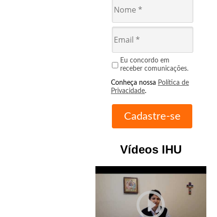
Eu concordo em
receber comunicações.
Conheça nossa
Política de
Privacidade
.
Vídeos IHU
play_circle_outline