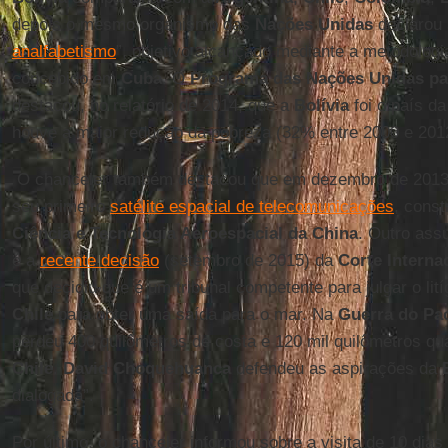
depois o mesmo organismo das
Nações Unidas
declarou
analfabetismo
”, objetivo alcançado mediante a metodolog
concebido em
Cuba
. O
Programa das Nações Unidas pa
destacou, no relatório de 2014, que a
Bolívia
foi o país d
houve a maior redução da pobreza (32% entre 2000 e 201
O chanceler também destacou que em dezembro de 201
seu primeiro
satélite espacial de telecomunicações
, const
Ciência e Tecnologia Aeroespacial da China
. Outro assu
é a
recente decisão
(setembro de 2015) da
Corte Interna
que decidiu que é um tribunal competente para julgar o lit
Chile
para obter uma saída para o mar. Na
Guerra do Pac
perdeu 400 quilômetros de costa e 120 mil quilômetros qua
Chile
.
David Choquehuanca
defendeu as aspirações da
dialogada”.
Por último, o chanceler informou sobre a visita de 10 dia