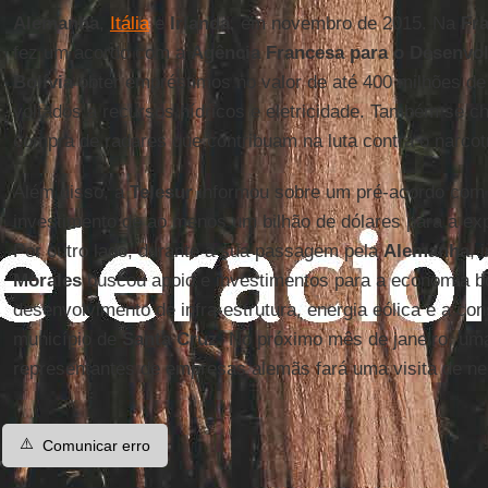
Alemanha
,
Itália
e
Irlanda
, em novembro de 2015. Na
Fr
fez um acordo com a
Agência Francesa para o Desenvo
Bolívia
obter empréstimos no valor de até 400 milhões de
voltados a recursos hídricos e eletricidade. Também se 
compra de radares que contribuam na luta contra o narcot
Além disso, a
Telesur
informou sobre um pré-acordo co
investimento de ao menos um bilhão de dólares para a ex
Por outro lado, durante a sua passagem pela
Alemanha
, 
Morales
buscou apoio e investimentos para a economia bo
desenvolvimento de infra-estrutura, energia eólica e a co
município de
Santa Cruz
. No próximo mês de janeiro, um
representantes de empresas alemãs fará uma visita de n
⚠️
Comunicar erro