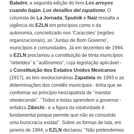
Baladre
, a segunda edição do livro
Los arroyos
cuando bajan. Los desafíos del zapatismo
. O
colunista de
La Jornada
,
Sputnik
e
Naiz
ressalta a
vigência do
EZLN
em princípios como o da
autonomia, concretizado nos ‘Caracoles’ (regiões
organizacionais), as ‘Juntas de Bom Governo’,
municípios e comunidades. Já em dezembro de 1994,
o
EZLN
proclamou a constituição de trinta municípios
"rebeldes" e "autônomos", cuja legislação aplicável -
a
Constituição dos Estados Unidos Mexicanos
(1917), as leis revolucionárias
Zapatista
de 1993 e as
determinações dos comitês municipais - tinha que se
conformar ao princípio neozapatista de "mandar
obedecendo". "Todos e todas aprendem a governar -
enfatiza
Zibechi
- e a figura da rotatividade é
fundamental porque permite que não se consolide
uma burocracia estatal". Sobre as formas de luta, em
janeiro de 1994, o
EZLN
declarou: "Não pretendemos