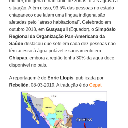
mulher, indígena e habitante de zonas rurais agrava a
situação. Além disso, 93,5% das pessoas no estado
chiapaneco que falam uma língua indígena são
afetadas pelo "atraso habitacional". Celebrado em
outubro 2018, em
Guayaquil
(Equador), o
Simpósio
Regional da Organização Pan-Americana da
Saúde
destacou que sete em cada dez pessoas não
têm acesso à água potável e saneamento em
Chiapas
, embora a região tenha 30% da água doce
disponível no país.
A reportagem é de
Enric Llopis
, publicada por
Rebelión
, 08-03-2019. A tradução é do
Cepat
.