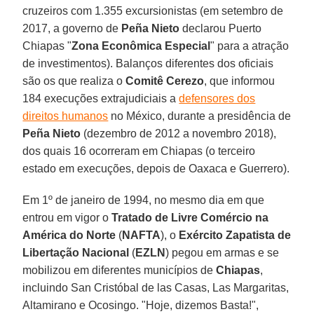
cruzeiros com 1.355 excursionistas (em setembro de
2017, a governo de
Peña Nieto
declarou Puerto
Chiapas "
Zona Econômica Especial
" para a atração
de investimentos). Balanços diferentes dos oficiais
são os que realiza o
Comitê Cerezo
, que informou
184 execuções extrajudiciais a
defensores dos
direitos humanos
no México, durante a presidência de
Peña Nieto
(dezembro de 2012 a novembro 2018),
dos quais 16 ocorreram em Chiapas (o terceiro
estado em execuções, depois de Oaxaca e Guerrero).
Em 1º de janeiro de 1994, no mesmo dia em que
entrou em vigor o
Tratado de Livre Comércio na
América do Norte
(
NAFTA
), o
Exército Zapatista de
Libertação Nacional
(
EZLN
) pegou em armas e se
mobilizou em diferentes municípios de
Chiapas
,
incluindo San Cristóbal de las Casas, Las Margaritas,
Altamirano e Ocosingo. "Hoje, dizemos Basta!",