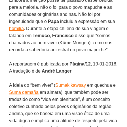
Embora a menção possa ter passado despercebida
para a maioria, não o foi para o povo mapuche e as
comunidades originárias andinas. Não foi por
ingenuidade que o
Papa
incluiu a expressão em sua
homilia
. Durante a etapa chilena de sua viagem e
falando em
Temuco
,
Francisco
disse que “somos
chamados ao bem viver (Küme Mongen), como nos
recorda a sabedoria ancestral do povo mapuche”.
A reportagem é publicada por
Página/12
, 19-01-2018.
A tradução é de
André Langer
.
A ideia do “bem viver” (
Sumak kawsay
em quechua e
Suma qamaña
em aimara), que também pode ser
traduzido como “vida em plenitude”, é um conceito
coletivo cunhado pelos povos originários da região
andina, que se baseia em uma visão ética de uma
vida digna e implica uma atitude de respeito pela vida