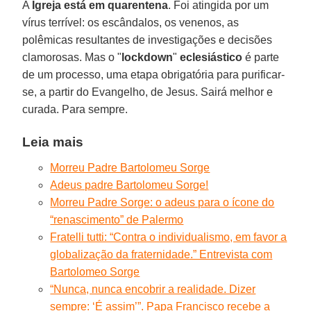
A
Igreja está em quarentena
. Foi atingida por um
vírus terrível: os escândalos, os venenos, as
polêmicas resultantes de investigações e decisões
clamorosas. Mas o "
lockdown
"
eclesiástico
é parte
de um processo, uma etapa obrigatória para purificar-
se, a partir do Evangelho, de Jesus. Sairá melhor e
curada. Para sempre.
Leia mais
Morreu Padre Bartolomeu Sorge
Adeus padre Bartolomeu Sorge!
Morreu Padre Sorge: o adeus para o ícone do
“renascimento” de Palermo
Fratelli tutti: “Contra o individualismo, em favor a
globalização da fraternidade.” Entrevista com
Bartolomeo Sorge
“Nunca, nunca encobrir a realidade. Dizer
sempre: ‘É assim’”. Papa Francisco recebe a