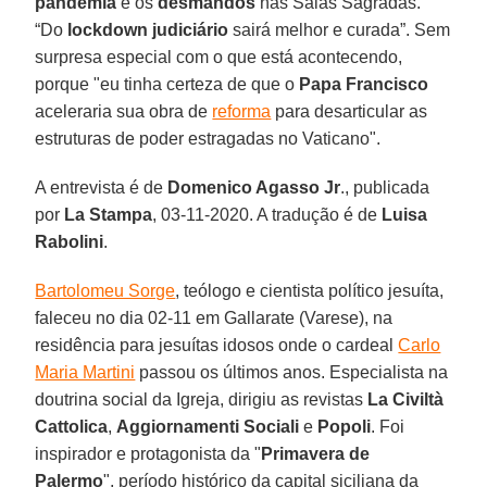
pandemia
e os
desmandos
nas Salas Sagradas.
“Do
lockdown judiciário
sairá melhor e curada”. Sem
surpresa especial com o que está acontecendo,
porque "eu tinha certeza de que o
Papa Francisco
aceleraria sua obra de
reforma
para desarticular as
estruturas de poder estragadas no Vaticano".
A entrevista é de
Domenico Agasso Jr
., publicada
por
La Stampa
, 03-11-2020. A tradução é de
Luisa
Rabolini
.
Bartolomeu Sorge
, teólogo e cientista político jesuíta,
faleceu no dia 02-11 em Gallarate (Varese), na
residência para jesuítas idosos onde o cardeal
Carlo
Maria Martini
passou os últimos anos. Especialista na
doutrina social da Igreja, dirigiu as revistas
La Civiltà
Cattolica
,
Aggiornamenti Sociali
e
Popoli
. Foi
inspirador e protagonista da "
Primavera de
Palermo
", período histórico da capital siciliana da