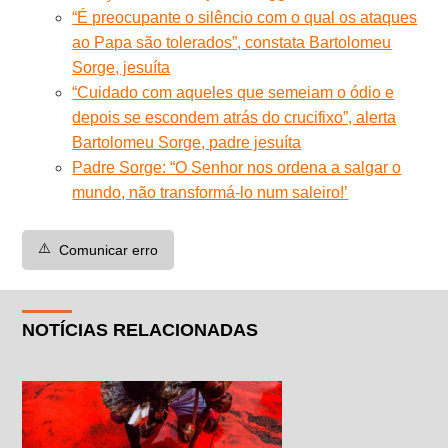
“É preocupante o silêncio com o qual os ataques
ao Papa são tolerados”, constata Bartolomeu
Sorge, jesuíta
“Cuidado com aqueles que semeiam o ódio e
depois se escondem atrás do crucifixo”, alerta
Bartolomeu Sorge, padre jesuíta
Padre Sorge: “O Senhor nos ordena a salgar o
mundo, não transformá-lo num saleiro!’
⚠️
Comunicar erro
NOTÍCIAS RELACIONADAS