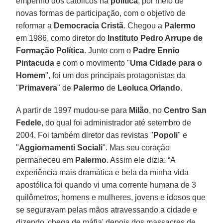
empenho dos católicos na
política
, por meio de
novas formas de participação, com o objetivo de
reformar a
Democracia Cristã
. Chegou a
Palermo
em 1986, como diretor do
Instituto Pedro Arrupe de
Formação Política
. Junto com o
Padre Ennio
Pintacuda
e com o movimento "
Uma Cidade para o
Homem
", foi um dos principais protagonistas da
"
Primavera
" de
Palermo
de
Leoluca Orlando
.
A partir de 1997 mudou-se para
Milão
, no
Centro San
Fedele
, do qual foi administrador até setembro de
2004. Foi também diretor das revistas "
Popoli
" e
"
Aggiornamenti Sociali
". Mas seu coração
permaneceu em
Palermo
. Assim ele dizia: “A
experiência mais dramática e bela da minha vida
apostólica foi quando vi uma corrente humana de 3
quilômetros, homens e mulheres, jovens e idosos que
se seguravam pelas mãos atravessando a cidade e
dizendo 'chega de máfia' depois dos massacres de