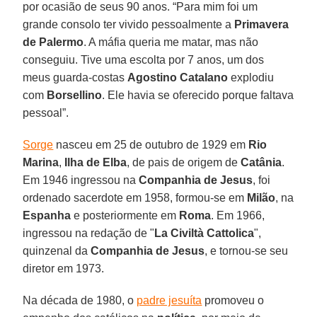
por ocasião de seus 90 anos. “Para mim foi um
grande consolo ter vivido pessoalmente a
Primavera
de Palermo
. A máfia queria me matar, mas não
conseguiu. Tive uma escolta por 7 anos, um dos
meus guarda-costas
Agostino Catalano
explodiu
com
Borsellino
. Ele havia se oferecido porque faltava
pessoal”.
Sorge
nasceu em 25 de outubro de 1929 em
Rio
Marina
,
Ilha de Elba
, de pais de origem de
Catânia
.
Em 1946 ingressou na
Companhia de Jesus
, foi
ordenado sacerdote em 1958, formou-se em
Milão
, na
Espanha
e posteriormente em
Roma
. Em 1966,
ingressou na redação de "
La Civiltà Cattolica
",
quinzenal da
Companhia de Jesus
, e tornou-se seu
diretor em 1973.
Na década de 1980, o
padre jesuíta
promoveu o