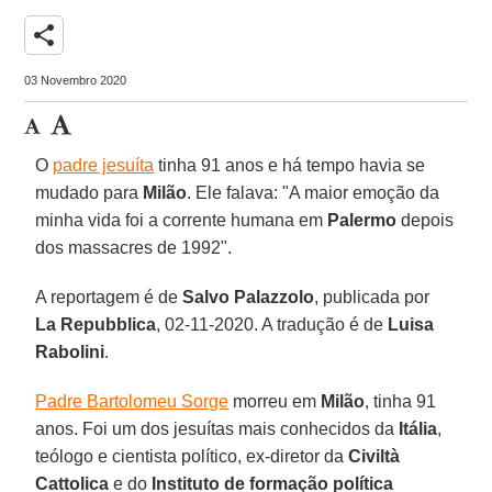
share
03 Novembro 2020
O
padre jesuíta
tinha 91 anos e há tempo havia se
mudado para
Milão
. Ele falava: "A maior emoção da
minha vida foi a corrente humana em
Palermo
depois
dos massacres de 1992".
A reportagem é de
Salvo Palazzolo
, publicada por
La Repubblica
, 02-11-2020. A tradução é de
Luisa
Rabolini
.
Padre Bartolomeu Sorge
morreu em
Milão
, tinha 91
anos. Foi um dos jesuítas mais conhecidos da
Itália
,
teólogo e cientista político, ex-diretor da
Civiltà
Cattolica
e do
Instituto de formação política