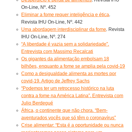
On-Line, Nº. 452
Eliminar a fome requer inteligência e ética
.
Revista IHU On-Line, Nº. 442
Uma abordagem interdisciplinar da fome
. Revista
IHU On-Line, Nº. 274
“A liberdade é vazia sem a solidariedade”.
Entrevista com Massimo Recalcati
Os gigantes da alimentação embolsam 18
bilhões, enquanto a fome se amplia pela covid-19
Como a desigualdade alimenta as mortes por
covid-19. Artigo de Jeffrey Sachs
“Podemos ter um retrocesso histórico na luta
contra a fome na América Latina”. Entrevista com
Julio Berdegué
África, o continente que não chora. “Bem-
aventurados vocês que só têm o coronavírus”
Crise alimentar: “Esta é a oportunidade ou nunca