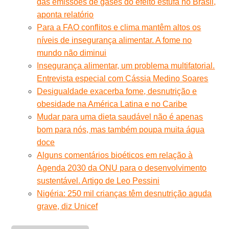
das emissões de gases do efeito estufa no Brasil,
aponta relatório
Para a FAO conflitos e clima mantêm altos os
níveis de insegurança alimentar. A fome no
mundo não diminui
Insegurança alimentar, um problema multifatorial.
Entrevista especial com Cássia Medino Soares
Desigualdade exacerba fome, desnutrição e
obesidade na América Latina e no Caribe
Mudar para uma dieta saudável não é apenas
bom para nós, mas também poupa muita água
doce
Alguns comentários bioéticos em relação à
Agenda 2030 da ONU para o desenvolvimento
sustentável. Artigo de Leo Pessini
Nigéria: 250 mil crianças têm desnutrição aguda
grave, diz Unicef