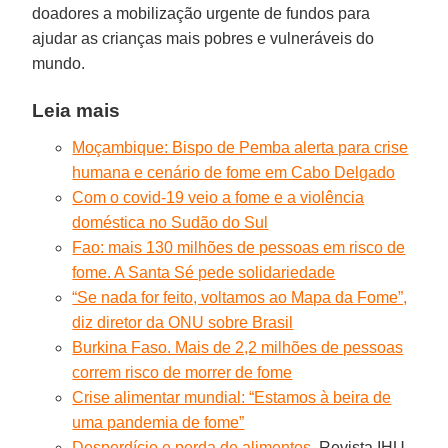
doadores a mobilização urgente de fundos para
ajudar as crianças mais pobres e vulneráveis do
mundo.
Leia mais
Moçambique: Bispo de Pemba alerta para crise
humana e cenário de fome em Cabo Delgado
Com o covid-19 veio a fome e a violência
doméstica no Sudão do Sul
Fao: mais 130 milhões de pessoas em risco de
fome. A Santa Sé pede solidariedade
“Se nada for feito, voltamos ao Mapa da Fome”,
diz diretor da ONU sobre Brasil
Burkina Faso. Mais de 2,2 milhões de pessoas
correm risco de morrer de fome
Crise alimentar mundial: “Estamos à beira de
uma pandemia de fome”
Desperdício e perda de alimentos
. Revista IHU