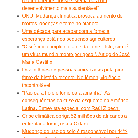
reorientaremos nosso sistema para um
desenvolvimento mais sustentável”
ONU: Mudança climática provoca aumento de
mortes, doenças e fome no planeta
Uma década para acabar com a fome: a
esperança está nos pequenos agricultores
“O silêncio cúmplice diante da fome... Isto, sim, é
um vírus mundialmente perigoso!”. Artigo de José
María Castillo
Dez milhões de pessoas ameaçadas pela pior
fome da história recente. No Iêmen, violência
incontrolável
“Pão para hoje e fome para amanhã”. As
consequências da crise da esquerda na América
Latina. Entrevista especial com Raúl Zibechi
Crise climática obriga 52 milhões de africanos a
enfrentar a fome, relata Oxfam
Mudança de uso do solo é responsável por 44%