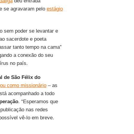
dáliga
deu entrada
que se agravaram pelo
estágio
 sem poder se levantar e
ao sacerdote e poeta
passar tanto tempo na cama”
egando a conexão do seu
rus no país.
l de São Félix do
ou como missionário
– as
está acompanhado a todo
peração
. “Esperamos que
 publicação nas redes
ossível vê-lo em breve.