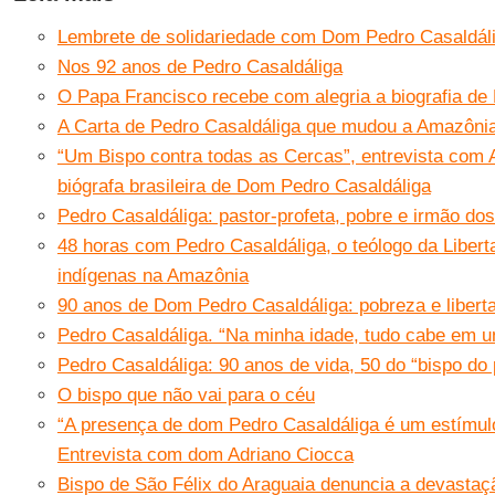
Lembrete de solidariedade com Dom Pedro Casaldál
Nos 92 anos de Pedro Casaldáliga
O Papa Francisco recebe com alegria a biografia de
A Carta de Pedro Casaldáliga que mudou a Amazôni
“Um Bispo contra todas as Cercas”, entrevista com 
biógrafa brasileira de Dom Pedro Casaldáliga
Pedro Casaldáliga: pastor-profeta, pobre e irmão do
48 horas com Pedro Casaldáliga, o teólogo da Liber
indígenas na Amazônia
90 anos de Dom Pedro Casaldáliga: pobreza e libert
Pedro Casaldáliga. “Na minha idade, tudo cabe em 
Pedro Casaldáliga: 90 anos de vida, 50 do “bispo do
O bispo que não vai para o céu
“A presença de dom Pedro Casaldáliga é um estímul
Entrevista com dom Adriano Ciocca
Bispo de São Félix do Araguaia denuncia a devasta