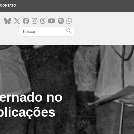
CONTATO
search
ternado no
plicações