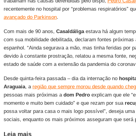
trabalham nas causas defendidas pelo bispo,
Pedro Casal
recentemente no hospital por “problemas respiratórios” 
avançado do Parkinson
.
Com mais de 90 anos,
Casaldáliga
estava há algum tempo
com sua mobilidade debilitada, declaram fontes próximas 
espanhol. “Ainda segurava a mão, mas tinha feridas por 
devido à constante prostração, relatou a mesma fonte, n
estado de saúde com a extensão da pandemia do coronaví
Desde quinta-feira passada – dia da internação no
hospita
Araguaia
, a
região que sempre morou desde quando cheg
pessoas mais próximas a
dom Pedro
explicam que ele “
momento e muito bem cuidado” e que rezam por sua
recu
possa voltar para casa o mais logo possível”, deseja uma
sociais, enquanto os mais próximos asseguram que será p
Leia mais