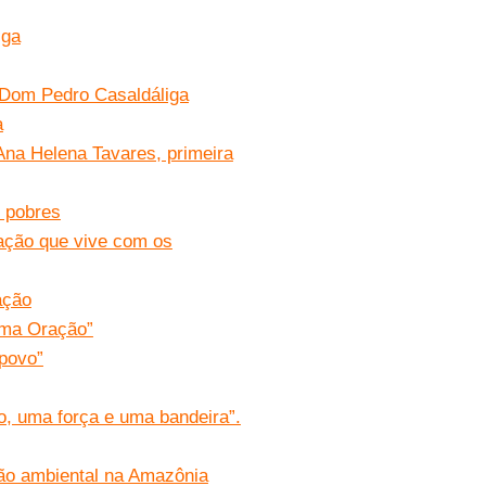
iga
 Dom Pedro Casaldáliga
a
Ana Helena Tavares, primeira
s pobres
tação que vive com os
ação
uma Oração”
 povo”
o, uma força e uma bandeira”.
ção ambiental na Amazônia