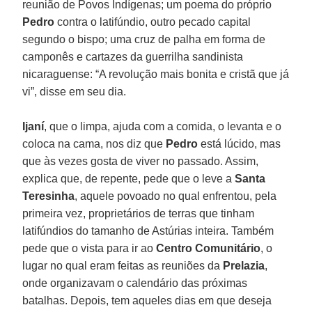
reunião de Povos Indígenas; um poema do próprio
Pedro
contra o latifúndio, outro pecado capital
segundo o bispo; uma cruz de palha em forma de
camponês e cartazes da guerrilha sandinista
nicaraguense: “A revolução mais bonita e cristã que já
vi”, disse em seu dia.
Ijaní
, que o limpa, ajuda com a comida, o levanta e o
coloca na cama, nos diz que
Pedro
está lúcido, mas
que às vezes gosta de viver no passado. Assim,
explica que, de repente, pede que o leve a
Santa
Teresinha
, aquele povoado no qual enfrentou, pela
primeira vez, proprietários de terras que tinham
latifúndios do tamanho de Astúrias inteira. Também
pede que o vista para ir ao
Centro Comunitário
, o
lugar no qual eram feitas as reuniões da
Prelazia
,
onde organizavam o calendário das próximas
batalhas. Depois, tem aqueles dias em que deseja