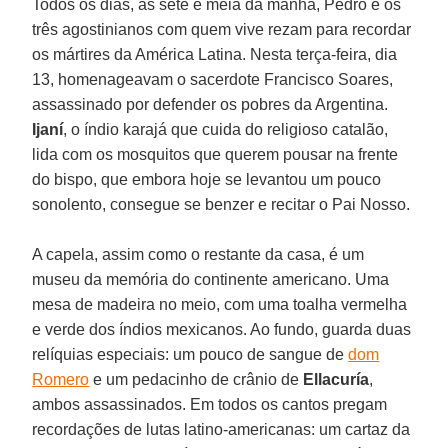
Todos os dias, às sete e meia da manhã, Pedro e os
três agostinianos com quem vive rezam para recordar
os mártires da América Latina. Nesta terça-feira, dia
13, homenageavam o sacerdote Francisco Soares,
assassinado por defender os pobres da Argentina.
Ijaní
, o índio karajá que cuida do religioso catalão,
lida com os mosquitos que querem pousar na frente
do bispo, que embora hoje se levantou um pouco
sonolento, consegue se benzer e recitar o Pai Nosso.
A capela, assim como o restante da casa, é um
museu da memória do continente americano. Uma
mesa de madeira no meio, com uma toalha vermelha
e verde dos índios mexicanos. Ao fundo, guarda duas
relíquias especiais: um pouco de sangue de
dom
Romero
e um pedacinho de crânio de
Ellacuría
,
ambos assassinados. Em todos os cantos pregam
recordações de lutas latino-americanas: um cartaz da