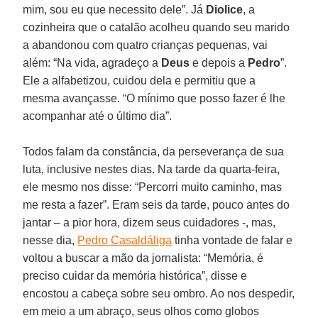
mim, sou eu que necessito dele”. Já
Diolice
, a
cozinheira que o catalão acolheu quando seu marido
a abandonou com quatro crianças pequenas, vai
além: “Na vida, agradeço a
Deus
e depois a
Pedro
”.
Ele a alfabetizou, cuidou dela e permitiu que a
mesma avançasse. “O mínimo que posso fazer é lhe
acompanhar até o último dia”.
Todos falam da constância, da perseverança de sua
luta, inclusive nestes dias. Na tarde da quarta-feira,
ele mesmo nos disse: “Percorri muito caminho, mas
me resta a fazer”. Eram seis da tarde, pouco antes do
jantar – a pior hora, dizem seus cuidadores -, mas,
nesse dia,
Pedro Casaldáliga
tinha vontade de falar e
voltou a buscar a mão da jornalista: “Memória, é
preciso cuidar da memória histórica”, disse e
encostou a cabeça sobre seu ombro. Ao nos despedir,
em meio a um abraço, seus olhos como globos