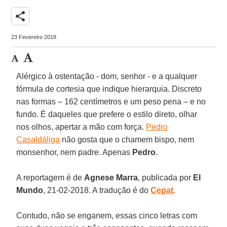
share
23 Fevereiro 2018
Alérgico à ostentação - dom, senhor - e a qualquer
fórmula de cortesia que indique hierarquia. Discreto
nas formas – 162 centímetros e um peso pena – e no
fundo. É daqueles que prefere o estilo direto, olhar
nos olhos, apertar a mão com força.
Pedro
Casaldáliga
não gosta que o chamem bispo, nem
monsenhor, nem padre. Apenas
Pedro
.
A reportagem é de
Agnese Marra
, publicada por
El
Mundo
, 21-02-2018. A tradução é do
Cepat
.
Contudo, não se enganem, essas cinco letras com