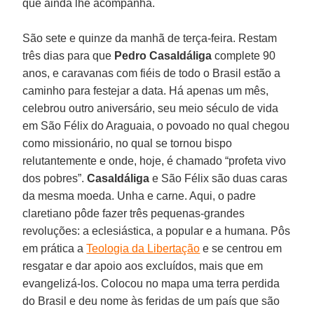
que ainda lhe acompanha.
São sete e quinze da manhã de terça-feira. Restam
três dias para que
Pedro Casaldáliga
complete 90
anos, e caravanas com fiéis de todo o Brasil estão a
caminho para festejar a data. Há apenas um mês,
celebrou outro aniversário, seu meio século de vida
em São Félix do Araguaia, o povoado no qual chegou
como missionário, no qual se tornou bispo
relutantemente e onde, hoje, é chamado “profeta vivo
dos pobres”.
Casaldáliga
e São Félix são duas caras
da mesma moeda. Unha e carne. Aqui, o padre
claretiano pôde fazer três pequenas-grandes
revoluções: a eclesiástica, a popular e a humana. Pôs
em prática a
Teologia da Libertação
e se centrou em
resgatar e dar apoio aos excluídos, mais que em
evangelizá-los. Colocou no mapa uma terra perdida
do Brasil e deu nome às feridas de um país que são