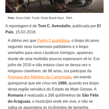
Foto:
Sonia Oddi. Fonte: Rede Brasil Atual - RBA.
A reportagem é de
Tom C. Avendaño
, publicada por
El
País
, 15-02-2018.
A última vez que
Pedro Casaldáliga
, o bispo do povo
segundo seus numerosos partidários e o bispo
vermelho para seus cáusticos inimigos, apareceu
diante de uma multidão poucos esperavam vê-lo. Era
julho de 2016 e não estava claro se dessa vez o
religioso claretiano, de 88 anos, iria participar da
Romaria dos Mártires da Caminhada
, um evento
quinquenal que ele criou em
1986,
quando era bispo
desta região selvática do Estado de Mato Grosso. A
Romaria
é realizada a 268 quilômetros de
São Félix
do Araguaia
, o município onde ele vive, e não se
sabia se aguentaria os incômodos de tamanha