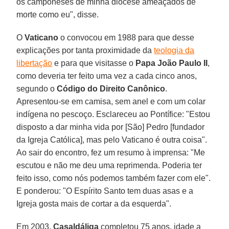
os camponeses de minha diocese ameaçados de
morte como eu", disse.
O
Vaticano
o convocou em 1988 para que desse
explicações por tanta proximidade da
teologia da
libertação
e para que visitasse o
Papa João Paulo II
,
como deveria ter feito uma vez a cada cinco anos,
segundo o
Código do Direito Canônico
.
Apresentou-se em camisa, sem anel e com um colar
indígena no pescoço. Esclareceu ao Pontífice: "Estou
disposto a dar minha vida por [São] Pedro [fundador
da Igreja Católica], mas pelo Vaticano é outra coisa".
Ao sair do encontro, fez um resumo à imprensa: "Me
escutou e não me deu uma reprimenda. Poderia ter
feito isso, como nós podemos também fazer com ele".
E ponderou: "O Espírito Santo tem duas asas e a
Igreja gosta mais de cortar a da esquerda".
Em 2003,
Casaldáliga
completou 75 anos, idade a