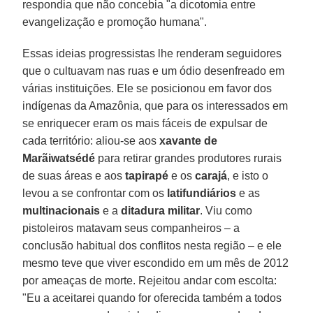
respondia que não concebia "a dicotomia entre
evangelização e promoção humana".
Essas ideias progressistas lhe renderam seguidores
que o cultuavam nas ruas e um ódio desenfreado em
várias instituições. Ele se posicionou em favor dos
indígenas da Amazônia, que para os interessados em
se enriquecer eram os mais fáceis de expulsar de
cada território: aliou-se aos
xavante de
Marãiwatsédé
para retirar grandes produtores rurais
de suas áreas e aos
tapirapé
e os
carajá
, e isto o
levou a se confrontar com os
latifundiários
e as
multinacionais
e a
ditadura militar
. Viu como
pistoleiros matavam seus companheiros – a
conclusão habitual dos conflitos nesta região – e ele
mesmo teve que viver escondido em um mês de 2012
por ameaças de morte. Rejeitou andar com escolta:
"Eu a aceitarei quando for oferecida também a todos