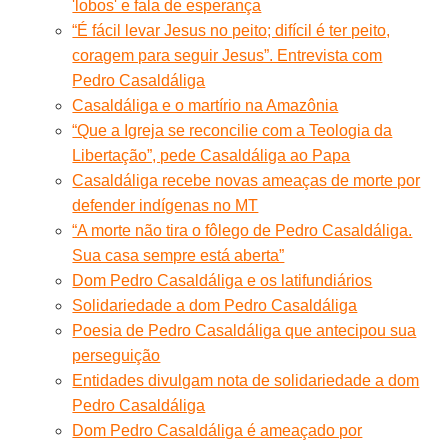
'lobos' e fala de esperança
“É fácil levar Jesus no peito; difícil é ter peito,
coragem para seguir Jesus”. Entrevista com
Pedro Casaldáliga
Casaldáliga e o martírio na Amazônia
“Que a Igreja se reconcilie com a Teologia da
Libertação”, pede Casaldáliga ao Papa
Casaldáliga recebe novas ameaças de morte por
defender indígenas no MT
“A morte não tira o fôlego de Pedro Casaldáliga.
Sua casa sempre está aberta”
Dom Pedro Casaldáliga e os latifundiários
Solidariedade a dom Pedro Casaldáliga
Poesia de Pedro Casaldáliga que antecipou sua
perseguição
Entidades divulgam nota de solidariedade a dom
Pedro Casaldáliga
Dom Pedro Casaldáliga é ameaçado por