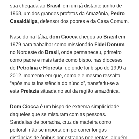
sua chegada ao
Brasil
, em um já distante junho de
1968, um dos grandes profetas da Amazônia,
Pedro
Casaldáliga
, defensor dos pobres e da Casa Comum.
Nascido na Itália,
dom Ciocca
chegou ao
Brasil
em
1979 para trabalhar como missionário
Fidei Donum
no Nordeste do
Brasil
, onde permaneceu, primeiro
como padre e mais tarde como bispo, nas dioceses
de
Petrolina
e
Floresta
, de onde foi bispo de 1999 a
2012, momento em que, como ele mesmo ressalta,
“após muita insistência do núncio”, transferiu-se a
esta
Prelazia
situada no sul da região amazônica.
Dom Ciocca
é um bispo de extrema simplicidade,
daqueles que se misturam com as pessoas.
Sandálias de borracha, cruz de madeira como
peitoral, não se importa em percorrer longas
distâncias de ônibus por estradas poeirentas, alguém