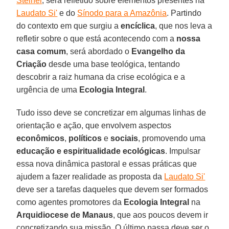
Steiner
, será refletido sobre elementos presentes na
Laudato Si'
e do
Sínodo para a Amazônia
. Partindo
do contexto em que surgiu a
encíclica
, que nos leva a
refletir sobre o que está acontecendo com a
nossa
casa comum
, será abordado o
Evangelho da
Criação
desde uma base teológica, tentando
descobrir a raiz humana da crise ecológica e a
urgência de uma
Ecologia Integral
.
Tudo isso deve se concretizar em algumas linhas de
orientação e ação, que envolvem aspectos
econômicos
,
políticos
e
sociais
, promovendo uma
educação e espiritualidade ecológicas
. Impulsar
essa nova dinâmica pastoral e essas práticas que
ajudem a fazer realidade as proposta da
Laudato Si'
deve ser a tarefas daqueles que devem ser formados
como agentes promotores da
Ecologia Integral
na
Arquidiocese de Manaus
, que aos poucos devem ir
concretizando sua missão. O último passa deve ser o