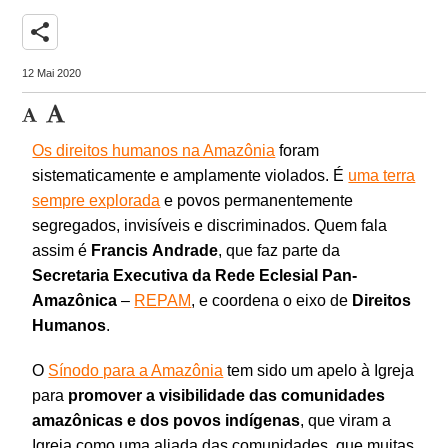
share
12 Mai 2020
Os direitos humanos na Amazônia
foram
sistematicamente e amplamente violados. É
uma terra
sempre explorada
e povos permanentemente
segregados, invisíveis e discriminados. Quem fala
assim é
Francis
Andrade
, que faz parte da
Secretaria
Executiva da Rede Eclesial Pan-
Amazônica
–
REPAM
, e coordena o eixo de
Direitos
Humanos
.
O
Sínodo para a Amazônia
tem sido um apelo à Igreja
para
promover
a visibilidade das comunidades
amazônicas e dos povos indígenas
, que viram a
Igreja como uma aliada das comunidades, que muitas