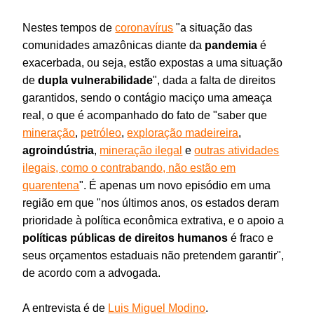
Nestes tempos de
coronavírus
"a situação das
comunidades amazônicas diante da
pandemia
é
exacerbada, ou seja, estão expostas a uma situação
de
dupla
vulnerabilidade
", dada a falta de direitos
garantidos, sendo o contágio maciço uma ameaça
real, o que é acompanhado do fato de "saber que
mineração
,
petróleo
,
exploração madeireira
,
agroindústria
,
mineração ilegal
e
outras atividades
ilegais, como o contrabando, não estão em
quarentena
". É apenas um novo episódio em uma
região em que "nos últimos anos, os estados deram
prioridade à política econômica extrativa, e o apoio a
políticas públicas de direitos humanos
é fraco e
seus orçamentos estaduais não pretendem garantir",
de acordo com a advogada.
A entrevista é de
Luis Miguel Modino
.