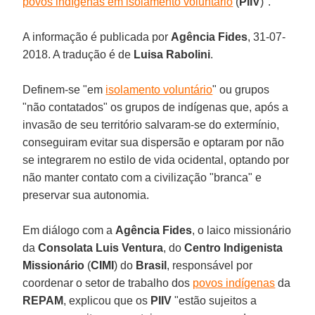
povos indígenas em isolamento voluntário
(
PIIV
)".
A informação é publicada por
Agência Fides
, 31-07-
2018. A tradução é de
Luisa Rabolini
.
Definem-se "em
isolamento voluntário
" ou grupos
"não contatados" os grupos de indígenas que, após a
invasão de seu território salvaram-se do extermínio,
conseguiram evitar sua dispersão e optaram por não
se integrarem no estilo de vida ocidental, optando por
não manter contato com a civilização "branca" e
preservar sua autonomia.
Em diálogo com a
Agência Fides
, o laico missionário
da
Consolata Luis Ventura
, do
Centro Indigenista
Missionário
(
CIMI
) do
Brasil
, responsável por
coordenar o setor de trabalho dos
povos indígenas
da
REPAM
, explicou que os
PIIV
"estão sujeitos a