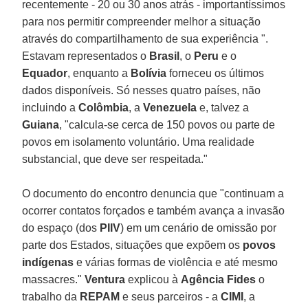
recentemente - 20 ou 30 anos atrás - importantíssimos
para nos permitir compreender melhor a situação
através do compartilhamento de sua experiência ".
Estavam representados o
Brasil
, o
Peru
e o
Equador
, enquanto a
Bolívia
forneceu os últimos
dados disponíveis. Só nesses quatro países, não
incluindo a
Colômbia
, a
Venezuela
e, talvez a
Guiana
, "calcula-se cerca de 150 povos ou parte de
povos em isolamento voluntário. Uma realidade
substancial, que deve ser respeitada."
O documento do encontro denuncia que "continuam a
ocorrer contatos forçados e também avança a invasão
do espaço (dos
PIIV
) em um cenário de omissão por
parte dos Estados, situações que expõem os
povos
indígenas
e várias formas de violência e até mesmo
massacres."
Ventura
explicou à
Agência Fides
o
trabalho da
REPAM
e seus parceiros - a
CIMI
, a