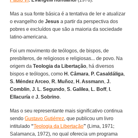
Mas a sua fonte básica é a tentativa de ler e atualizar
o evangelho de
Jesus
a partir da perspectiva dos
pobres e excluídos que são a maioria da sociedade
latino-americana.
Foi um movimento de teólogos, de bispos, de
presbíteros, de religiosos e religiosas... de povo. Na
origem da
Teologia da Libertação
, há diversos
bispos e teólogos, como
H. Câmara
,
P. Casaldáliga
,
S. Méndez Arceo
,
R. Muñoz
,
H. Assmann
,
J.
Comblin
,
J. L. Segundo
,
S. Galilea
,
L. Boff
,
I.
Ellacuría
e
J. Sobrino
.
Mas o seu representante mais significativo continua
sendo
Gustavo Gutiérrez
, que publicou um livro
intitulado
“
Teologia da Libertação
”
(Lima, 1971;
Salamanca, 1972), no qual oferecia um programa