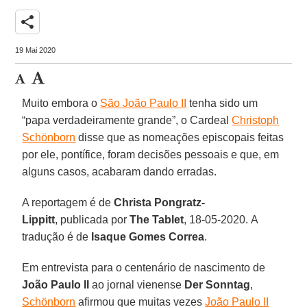
share
19 Mai 2020
Muito embora o
São João Paulo II
tenha sido um
“papa verdadeiramente grande”, o Cardeal
Christoph
Schönborn
disse que as nomeações episcopais feitas
por ele, pontífice, foram decisões pessoais e que, em
alguns casos, acabaram dando erradas.
A reportagem é de
Christa
Pongratz-
Lippitt
, publicada por
The
Tablet
, 18-05-2020. A
tradução é de
Isaque Gomes Correa
.
Em entrevista para o centenário de nascimento de
João Paulo II
ao jornal vienense
Der
Sonntag
,
Schönborn
afirmou que muitas vezes
João Paulo II