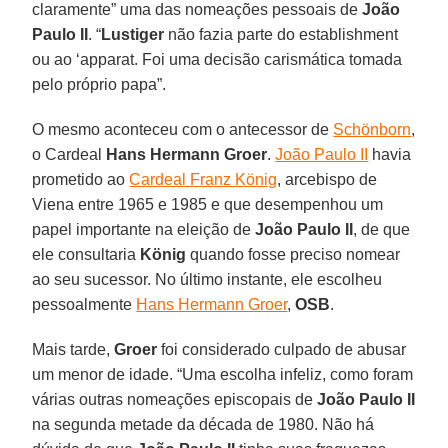
claramente” uma das nomeações pessoais de
João
Paulo II
. “
Lustiger
não fazia parte do establishment
ou ao ‘apparat. Foi uma decisão carismática tomada
pelo próprio papa”.
O mesmo aconteceu com o antecessor de
Schönborn
,
o Cardeal
Hans Hermann
Groer
.
João Paulo II
havia
prometido ao
Cardeal Franz König
, arcebispo de
Viena entre 1965 e 1985 e que desempenhou um
papel importante na eleição de
João Paulo II
, de que
ele consultaria
König
quando fosse preciso nomear
ao seu sucessor. No último instante, ele escolheu
pessoalmente
Hans Hermann Groer
,
OSB
.
Mais tarde,
Groer
foi considerado culpado de abusar
um menor de idade. “Uma escolha infeliz, como foram
várias outras nomeações episcopais de
João Paulo II
na segunda metade da década de 1980. Não há