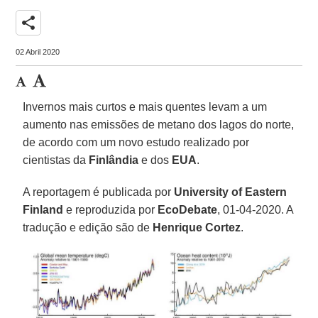
share
02 Abril 2020
Invernos mais curtos e mais quentes levam a um
aumento nas emissões de metano dos lagos do norte,
de acordo com um novo estudo realizado por
cientistas da
Finlândia
e dos
EUA
.
A reportagem é publicada por
University of Eastern
Finland
e reproduzida por
EcoDebate
, 01-04-2020. A
tradução e edição são de
Henrique Cortez
.