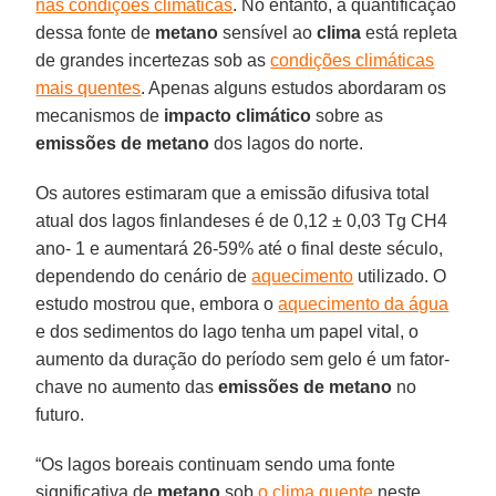
nas condições climáticas
. No entanto, a quantificação
dessa fonte de
metano
sensível ao
clima
está repleta
de grandes incertezas sob as
condições climáticas
mais quentes
. Apenas alguns estudos abordaram os
mecanismos de
impacto
climático
sobre as
emissões de metano
dos lagos do norte.
Os autores estimaram que a emissão difusiva total
atual dos lagos finlandeses é de 0,12 ± 0,03 Tg CH4
ano- 1 e aumentará 26-59% até o final deste século,
dependendo do cenário de
aquecimento
utilizado. O
estudo mostrou que, embora o
aquecimento da água
e dos sedimentos do lago tenha um papel vital, o
aumento da duração do período sem gelo é um fator-
chave no aumento das
emissões de metano
no
futuro.
“Os lagos boreais continuam sendo uma fonte
significativa de
metano
sob
o clima quente
neste