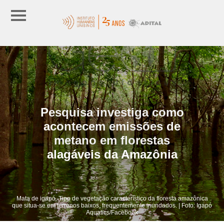
Pesquisa investiga como
acontecem emissões de
metano em florestas
alagáveis da Amazônia
Mata de igapó. Tipo de vegetação característico da floresta amazônica
que situa-se em terrenos baixos, frequentemente inundados. | Foto: Igapó
Aquatics/Facebook