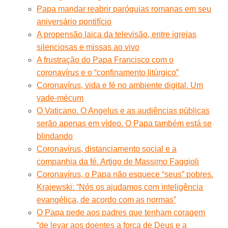
Papa mandar reabrir paróquias romanas em seu
aniversário pontifício
A propensão laica da televisão, entre igrejas
silenciosas e missas ao vivo
A frustração do Papa Francisco com o
coronavírus e o “confinamento litúrgico”
Coronavírus, vida e fé no ambiente digital. Um
vade-mécum
O Vaticano. O Angelus e as audiências públicas
serão apenas em vídeo. O Papa também está se
blindando
Coronavírus, distanciamento social e a
companhia da fé. Artigo de Massimo Faggioli
Coronavírus, o Papa não esquece “seus” pobres.
Krajewski: “Nós os ajudamos com inteligência
evangélica, de acordo com as normas”
O Papa pede aos padres que tenham coragem
“de levar aos doentes a força de Deus e a