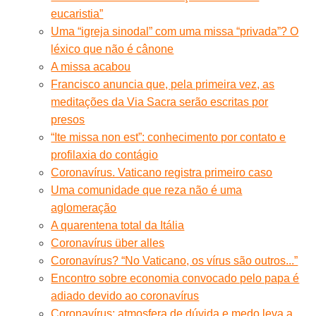
eucaristia”
Uma “igreja sinodal” com uma missa “privada”? O
léxico que não é cânone
A missa acabou
Francisco anuncia que, pela primeira vez, as
meditações da Via Sacra serão escritas por
presos
“Ite missa non est”: conhecimento por contato e
profilaxia do contágio
Coronavírus. Vaticano registra primeiro caso
Uma comunidade que reza não é uma
aglomeração
A quarentena total da Itália
Coronavírus über alles
Coronavírus? “No Vaticano, os vírus são outros...”
Encontro sobre economia convocado pelo papa é
adiado devido ao coronavírus
Coronavírus: atmosfera de dúvida e medo leva a