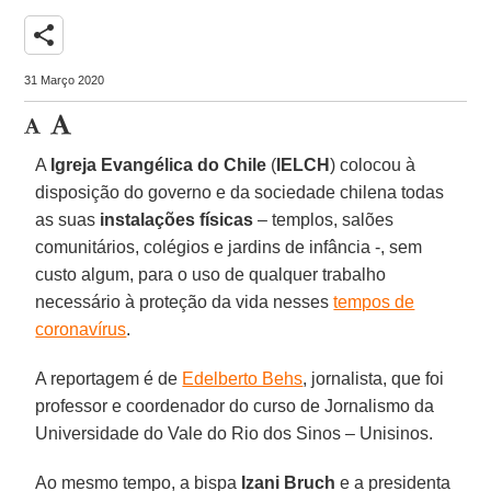
share
31 Março 2020
A
Igreja Evangélica do Chile
(
IELCH
) colocou à
disposição do governo e da sociedade chilena todas
as suas
instalações físicas
– templos, salões
comunitários, colégios e jardins de infância -, sem
custo algum, para o uso de qualquer trabalho
necessário à proteção da vida nesses
tempos de
coronavírus
.
A reportagem é de
Edelberto Behs
, jornalista, que foi
professor e coordenador do curso de Jornalismo da
Universidade do Vale do Rio dos Sinos – Unisinos.
Ao mesmo tempo, a bispa
Izani Bruch
e a presidenta