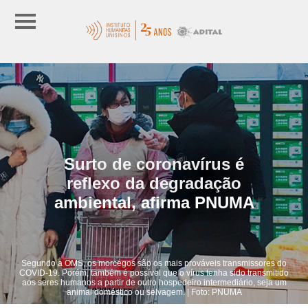
Surto de coronavírus é
reflexo da degradação
ambiental, afirma PNUMA
Segundo a OMS, os morcegos são os mais prováveis transmissores ​​do
COVID-19. Porém, também é possível que o vírus tenha sido transmitido
aos seres humanos a partir de outro hospedeiro intermediário, seja um
animal doméstico ou selvagem. | Foto: PNUMA