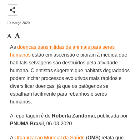
share
10 Março 2020
As
doenças transmitidas de animais para seres
humanos
estão em ascensão e pioram à medida que
habitats selvagens são destruídos pela atividade
humana. Cientistas sugerem que habitats degradados
podem incitar processos evolutivos mais rápidos e
diversificar doenças, já que os patógenos se
espalham facilmente para rebanhos e seres
humanos.
A reportagem é de
Roberta Zandonai
, publicada por
PNUMA
Brasil
, 06-03-2020.
A
Organização Mundial da Saúde
(
OMS
) relata que