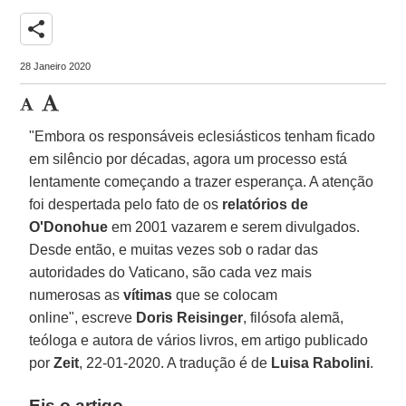
share
28 Janeiro 2020
"Embora os responsáveis eclesiásticos tenham ficado
em silêncio por décadas, agora um processo está
lentamente começando a trazer esperança. A atenção
foi despertada pelo fato de os
relatórios de
O'Donohue
em 2001 vazarem e serem divulgados.
Desde então, e muitas vezes sob o radar das
autoridades do Vaticano, são cada vez mais
numerosas as
vítimas
que se colocam
online", escreve
Doris Reisinger
, filósofa alemã,
teóloga e autora de vários livros, em artigo publicado
por
Zeit
, 22-01-2020. A tradução é de
Luisa Rabolini
.
Eis o artigo.