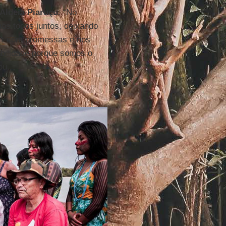
Aldeia Piaruçu
. “No
os todos juntos, deixando
vir com promessas e nos
bilidade porque somos o
ou.