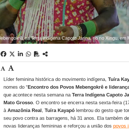
bengokrê, na Terra Indígena Capoto Jarina, no rio Xingu, em M
Líder feminina histórica do movimento indígena,
Tuíra
Ka
nomes do “
Encontro dos Povos Mebengokrê e liderança
que acontece nesta semana na
Terra Indígena Capoto Ja
Mato
Grosso
. O encontro se encerra nesta sexta-feira (1
à
Amazônia Real
,
Tuíra
Kayapó
lembrou do gesto que tor
seu povo contra as barragens, há 31 anos. Ela também d
novas lideranças femininas e reforçou a união dos
povos 