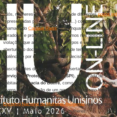
masculinas dos grandes caciques presentes.
“Nós, mulheres indígenas de mais de diferentes
povos ind
representadas por várias regiões (…) concebemos coleti
chamado do
Cacique Raoni
(…). Enquanto mulheres lidera
geradoras e protetoras da vida, iremos nos posicionar e l
violações que afrontam nossos corpos e nossos territórios
abertura do documento que tratou de temas ligados à saú
violência e por mais igualdade de decisões dentro dos
ter
Nascida antes do contato com os sertanistas do órgão ind
Serviço de Proteção ao Índio
(
SPI
), na década de 1940,
habitavam a
bacia do Butire
, como chamam o
rio Xingu
jovens na construção de um novo protagonismo feminino in
quem liderou a comitiva
Kayapó
durante a marcha “
Meu c
Encontro Nacional de Mulheres Indígenas
, que acontece
2019, reunindo mais de duas mil mulheres.