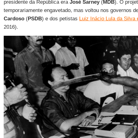
presidente da República era
José Sarney
(
MDB
). O proje
temporariamente engavetado, mas voltou nos governos d
Cardoso
(
PSDB
) e dos petistas
Luiz Inácio Lula da Silva
2016).