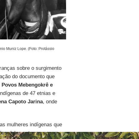
nio Muniz Lope. (Foto: Protássio
ranças sobre o surgimento
icação do documento que
s Povos Mebengokrê e
indígenas de 47 etnias e
ena
Capoto
Jarina
, onde
as mulheres indígenas que
ões delas entre as vozes