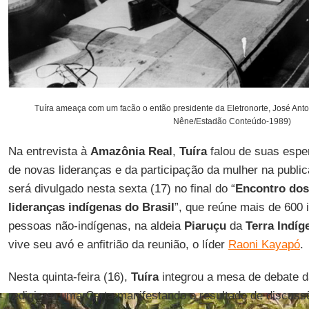
Tuíra ameaça com um facão o então presidente da Eletronorte, José Anto
Nêne/Estadão Conteúdo-1989)
Na entrevista à
Amazônia
Real
,
Tuíra
falou de suas espe
de novas lideranças e da participação da mulher na publ
será divulgado nesta sexta (17) no final do “
Encontro do
lideranças indígenas do Brasil
”, que reúne mais de 600 
pessoas não-indígenas, na aldeia
Piaruçu
da
Terra
Indíg
vive seu avó e anfitrião da reunião, o líder
Raoni Kayapó
.
Nesta quinta-feira (16),
Tuíra
integrou a mesa de debate d
redigiram uma Carta manifestando o resultado de discuss