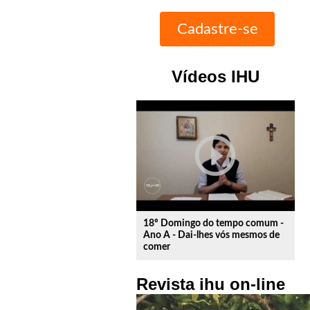
Vídeos IHU
play_circle_outline
18º Domingo do tempo comum -
Ano A - Dai-lhes vós mesmos de
comer
Revista ihu on-line