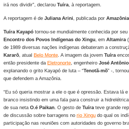
irá nos dividir”, declarou
Tuíra
, à reportagem.
A reportagem é de
Juliana Arini
, publicada por
Amazônia
Tuíra
Kayapó
tornou-se mundialmente conhecida por seu 
Encontro dos Povos Indígenas do Xingu
, em
Altamira
(
de 1989 diversas nações indígenas debateram a construç
Kararô
, atual
Belo Monte
. A imagem da jovem
Tuíra
encos
então presidente da
Eletronorte
, engenheiro
José Antônio
explanando o grito Kayapó de luta – “
Tenotã-mõ
” -, torno
que defendem a Amazônia.
“Eu só queria mostrar a ele o que é opressão. Estava lá 
branco insistindo em uma fala para construir a hidrelétric
de sua neta
O.é Paikan
. O gesto de
Tuíra
teve grande re
de discussão sobre barragens no
rio Xingu
do qual os ind
participação nas reuniões com autoridades do governo bras