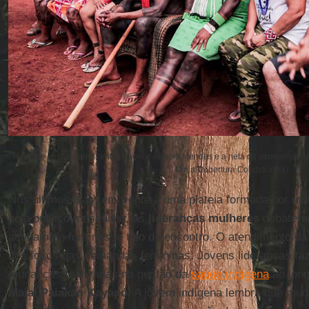
Tuíra (de vestido verde entre Raoni e Ângela Mendes e a neta de vermelho atr
Ninja/Cobertura Colaborativa)
Nos últimos dias, em frente à uma plateia formada por mu
pelo público masculino, as
lideranças mulheres
debatere
acabam de fora nesse tipo de encontro. O atendimento da
dos focos das demandas femininas. Jovens lideranças faz
mudanças realizadas na gestão da
saúde indígena
ao long
Maial Paiakan
Kayapó
. A jovem indígena lembra que mu