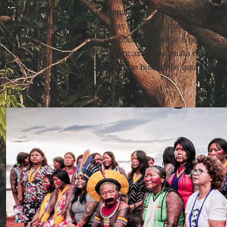
Para
Tuíra
, a união é o principal resultado do encontro na
passado, houve muitas guerras entre nós, mas hoje estam
as divergências de lado. Não podemos deixar o governo 
separar novamente. Nós lideranças temos muita responsa
espelho para os jovens; é isso que buscamos aqui”, afirm
Demandas femininas