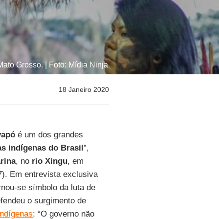
ato Grosso. | Foto: Mídia Ninja
18 Janeiro 2020
yapó
é um dos grandes
s indígenas do Brasil
”,
rina
, no
rio
Xingu
, em
7). Em entrevista exclusiva
nou-se símbolo da luta de
efendeu o surgimento de
indígenas
: “O governo não