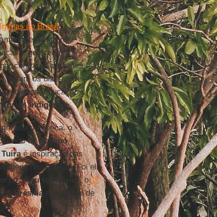
ígenas do Brasil
,
vamente esse grande
nças e guerreiras,
ugar contra as questões e as
”, foram os dizeres de
de indígena, educação,
ritórios
indígenas
.
igenista da época, o
 quando os
Kayapó
,
Tuíra
é inspiração das
dígena nas aldeias. Foi ela
orpo, meu território
”, o
1º
u em
Brasília
em agosto de