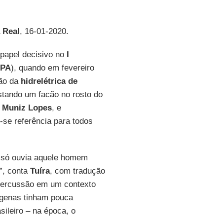
 Real
, 16-01-2020.
papel decisivo no
I
PA
), quando em fevereiro
ão da
hidrelétrica de
tando um facão no rosto do
 Muniz Lopes
, e
u-se referência para todos
e só ouvia aquele homem
a”, conta
Tuíra
, com tradução
percussão em um contexto
ígenas tinham pouca
ileiro – na época, o