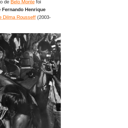
to de
Belo Monte
foi
e
Fernando Henrique
 e Dilma Rousseff
(2003-