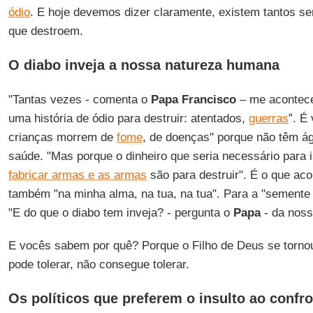
ódio
. E hoje devemos dizer claramente, existem tantos 
que destroem.
O diabo inveja a nossa natureza humana
"Tantas vezes - comenta o
Papa Francisco
– me acontece
uma história de ódio para destruir: atentados,
guerras
”. É
crianças morrem de
fome
, de doenças" porque não têm á
saúde. "Mas porque o dinheiro que seria necessário para i
fabricar armas e as armas
são para destruir". É o que a
também "na minha alma, na tua, na tua". Para a "semente d
"E do que o diabo tem inveja? - pergunta o
Papa
- da noss
E vocês sabem por quê? Porque o Filho de Deus se tornou
pode tolerar, não consegue tolerar.
Os políticos que preferem o insulto ao confr