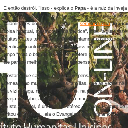
E então destrói. "Isso - explica o
Papa
- é a raiz da inveja
nossos males, das nossas tentações, é a raiz das guerras
calamidades do mundo". Destruir e
semear o ódio
,
Franci
coisa habitual, mesmo na vida política", mas "alguns faz
muitas vezes tem "a tentação de enlamear o outro, de dest
mentiras quanto com verdades, e, assim não faz um confro
limpo "para o bem do país". Ele prefere o insulto, "destru
ele parece melhor do que eu?" ele pensa, e então "eu vou 
Gostaria que cada um de nós hoje pensasse sobre isso: p
semeado no mundo hoje? Nas famílias, que às vezes não 
na vizinhança, no local de trabalho, na política ... O
semea
inveja do diabo, a morte entrou no mundo, dizem alguns: 
existe, é o mal, é um mal tão etéreo ... Mas a Palavra de 
irritou com Jesus, leia o Evangelho: quer tenhamos fé ou n
Cristo se fez homem para vencer o mal em nossa carne.