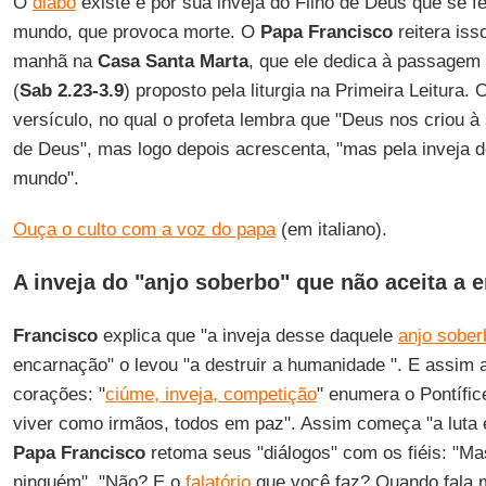
O
diabo
existe e por sua inveja do Filho de Deus que se 
mundo, que provoca morte. O
Papa Francisco
reitera iss
manhã na
Casa Santa Marta
, que ele dedica à passagem
(
Sab 2.23-3.9
) proposto pela liturgia na Primeira Leitura.
versículo, no qual o profeta lembra que "Deus nos criou 
de Deus", mas logo depois acrescenta, "mas pela inveja d
mundo".
Ouça o culto com a voz do papa
(em italiano).
A inveja do "anjo soberbo" que não aceita a 
Francisco
explica que "a inveja desse daquele
anjo sober
encarnação" o levou "a destruir a humanidade ". E assim 
corações: "
ciúme, inveja, competição
" enumera o Pontífi
viver como irmãos, todos em paz". Assim começa "a luta e
Papa Francisco
retoma seus "diálogos" com os fiéis: "Ma
ninguém". "Não? E o
falatório
que você faz? Quando fala 