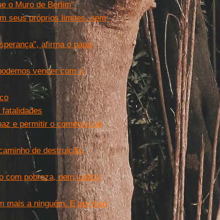
ue o Muro de Berlim"
 seus próprios limites, sem
sperança”, afirma o papa
 podemos vencer com o
sco
 fatalidades
az e permitir o comércio de
aminho de destruição,
 com pobreza, nem justiça
m mais a ninguém. E por isso