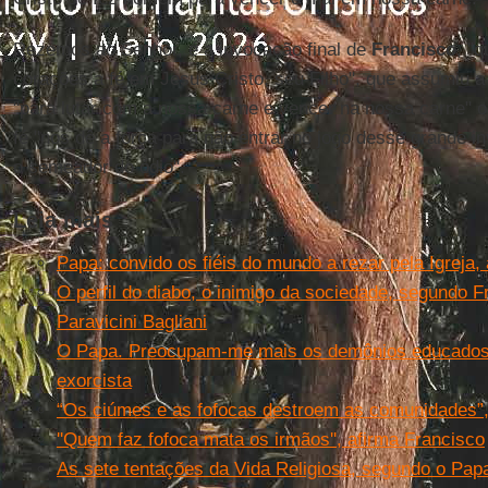
Rezemos ao Senhor, é a invocação final de
Francisco
, "
corações a fé em Jesus Cristo, seu Filho", que assumiu 
"para lutar com a nossa carne e vencer na nossa carne" o
fé "nos dê a força para não entrar no jogo desse grande i
o semeador do ódio".
Leia mais
Papa: convido os fiéis do mundo a rezar pela Igreja,
O perfil do diabo, o inimigo da sociedade, segundo F
Paravicini Bagliani
O Papa. Preocupam-me mais os demônios educados
exorcista
“Os ciúmes e as fofocas destroem as comunidades”,
''Quem faz fofoca mata os irmãos'', afirma Francisco
As sete tentações da Vida Religiosa, segundo o Pap