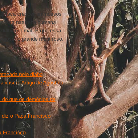
que faça crescer em nossos
a nossa natureza humana
 diabo e o mal. E que essa
nvejoso, o grande mentiroso,
 atacada pelo diabo
rancisco. Artigo de Agostino
 do que os demônios de
 diz o Papa Francisco
a Francisco