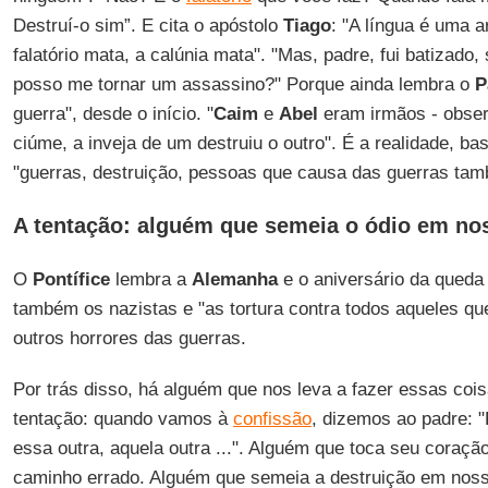
Destruí-o sim”. E cita o apóstolo
Tiago
: "A língua é uma a
falatório mata, a calúnia mata". "Mas, padre, fui batizado,
posso me tornar um assassino?" Porque ainda lembra o
P
guerra", desde o início. "
Caim
e
Abel
eram irmãos - obse
ciúme, a inveja de um destruiu o outro". É a realidade, bas
"guerras, destruição, pessoas que causa das guerras ta
A tentação: alguém que semeia o ódio em no
O
Pontífice
lembra a
Alemanha
e o aniversário da queda
também os nazistas e "as tortura contra todos aqueles que
outros horrores das guerras.
Por trás disso, há alguém que nos leva a fazer essas co
tentação: quando vamos à
confissão
, dizemos ao padre: "P
essa outra, aquela outra ...". Alguém que toca seu coraçã
caminho errado. Alguém que semeia a destruição em nos