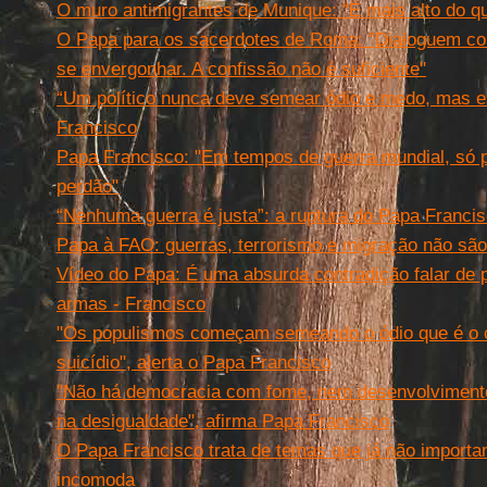
O muro antimigrantes de Munique: "É mais alto do q
O Papa para os sacerdotes de Roma: "Dialoguem com
se envergonhar. A confissão não é suficiente"
“Um político nunca deve semear ódio e medo, mas e
Francisco
Papa Francisco: "Em tempos de guerra mundial, só
perdão"
“Nenhuma guerra é justa”: a ruptura do Papa Franci
Papa à FAO: guerras, terrorismo e migração não são
Vídeo do Papa: É uma absurda contradição falar de p
armas - Francisco
"Os populismos começam semeando o ódio que é o c
suicídio", alerta o Papa Francisco
"Não há democracia com fome, nem desenvolvimento
na desigualdade", afirma Papa Francisco
O Papa Francisco trata de temas que já não importa
incomoda