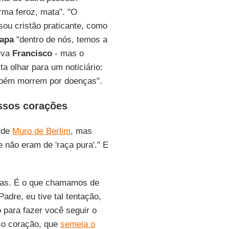
rma feroz, mata". "O
 sou cristão praticante, como
apa
"dentro de nós, temos a
rva
Francisco
- mas o
ta olhar para um noticiário:
mbém morrem por doenças".
ssos corações
 de
Muro de Berlim
, mas
 não eram de 'raça pura'." E
isas. É o que chamamos de
adre, eu tive tal tentação,
o para fazer você seguir o
so coração, que
semeia o