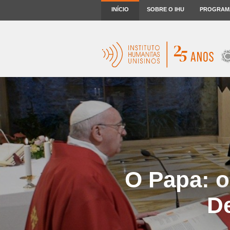
INÍCIO
SOBRE O IHU
PROGRAM
O Papa: o
D