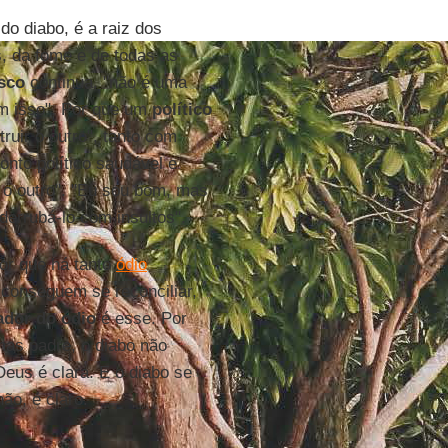
 do diabo, é a raiz dos
, da fome e de todas as
sco
continua, "não é uma
em isso". Por que um
político
ruir o outro", tanto com
nto político saudável e
ir o outro". "Eu sou bom, mas
derrubá-lo com insultos".
or que há tanto
ódio
conseguem se reconciliar,
dor do ódio
é esse. Por
mas padre, o diabo não
Deus é clara. E o diabo se
ão, é claro.