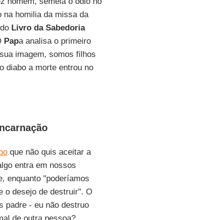
fez homem, semeia o ódio no
o na homilia da missa da
 do
Livro da Sabedoria
 O
Pap
a analisa o primeiro
à sua imagem, somos filhos
o diabo a morte entrou no
encarnação
bo
que não quis aceitar a
algo entra em nossos
ce, enquanto "poderíamos
 o desejo de destruir". O
s padre - eu não destruo
mal de outra pessoa?