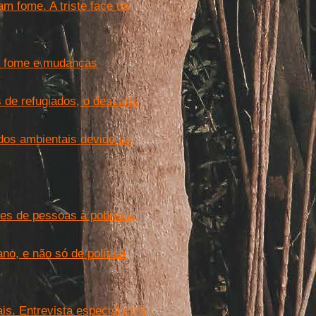
m fome. A triste face da
er fome e mudanças
 de refugiados, o descarte
dos ambientais devido às
es de pessoas à pobreza,
o, e não só de política
is. Entrevista especial com