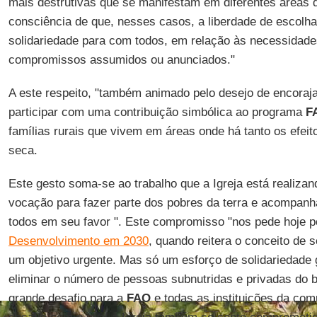
mais destrutivas que se manifestam em diferentes áreas d
consciência de que, nesses casos, a liberdade de escolh
solidariedade para com todos, em relação às necessidade
compromissos assumidos ou anunciados."
A este respeito, "também animado pelo desejo de encoraj
participar com uma contribuição simbólica ao programa
F
famílias rurais que vivem em áreas onde há tanto os efeit
seca.
Este gesto soma-se ao trabalho que a Igreja está realiza
vocação para fazer parte dos pobres da terra e acompanha
todos em seu favor ". Este compromisso "nos pede hoje 
Desenvolvimento em 2030
, quando reitera o conceito de
um objetivo urgente. Mas só um esforço de solidariedade
eliminar o número de pessoas subnutridas e privadas do b
grande desafio para a
FAO
e todas as instituições da com