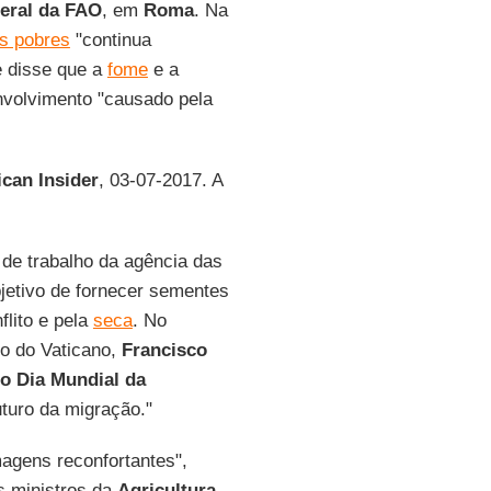
Geral da FAO
, em
Roma
. Na
s pobres
"continua
e disse que a
fome
e a
nvolvimento "causado pela
ican Insider
, 03-07-2017. A
 de trabalho da agência das
etivo de fornecer sementes
flito e pela
seca
. No
do do Vaticano,
Francisco
o Dia Mundial da
uturo da migração."
agens reconfortantes",
s ministros da
Agricultura