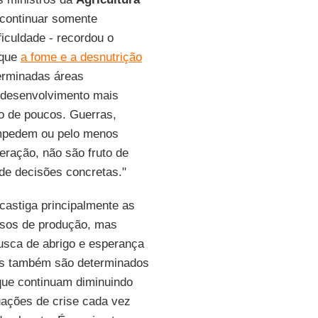
 continuar somente
iculdade - recordou o
 que
a fome e a desnutrição
erminadas áreas
bdesenvolvimento mais
o de poucos. Guerras,
mpedem ou pelo menos
ração, não são fruto de
de decisões concretas."
castiga principalmente as
ssos de produção, mas
sca de abrigo e esperança
es também são determinados
que continuam diminuindo
tuações de crise cada vez