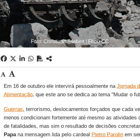
Foto: Christiaan Triebert | Flickr CC
Em 16 de outubro ele intervirá pessoalmente na
Jornada d
Alimentação
, que este ano se dedica ao tema "Mudar o fu
Guerras
, terrorismo, deslocamentos forçados que cada v
menos condicionam fortemente até mesmo as atividades d
de fatalidades, mas sim o resultado de decisões concretas
Papa
na mensagem lida pelo cardeal
Pietro Parolin
em seu