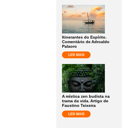
Itinerantes do Espírito.
Comentário de Adroaldo
Palaoro
LER MAIS
A mística zen budista na
trama da vida. Artigo de
Faustino Teixeira
LER MAIS