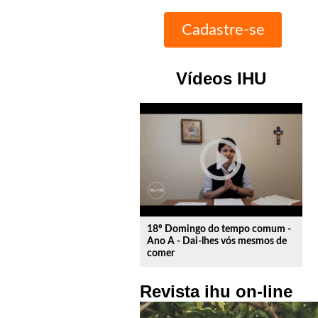
Vídeos IHU
play_circle_outline
18º Domingo do tempo comum -
Ano A - Dai-lhes vós mesmos de
comer
Revista ihu on-line