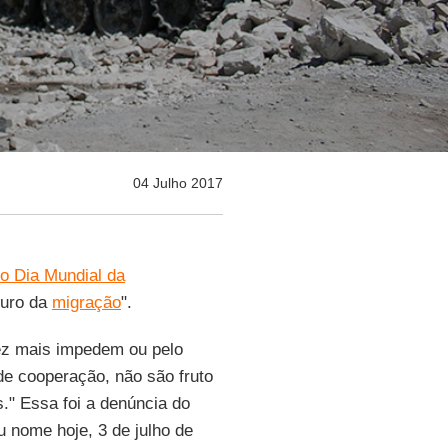
04 Julho 2017
o Dia Mundial da
turo da
migração
".
ez mais impedem ou pelo
e cooperação, não são fruto
." Essa foi a denúncia do
 nome hoje, 3 de julho de