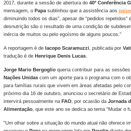
2017, durante a sessão de abertura do
40º Conferência 
mensagem, o
Papa
sublinhou que a assistência aos
paíse
diminuindo todos os dias", apesar de "pedidos repetidos" 
desnutrição são o resultado de uma condição de subdese
inércia de muitos ou pelo egoísmo de alguns poucos."
A reportagem é de
Iacopo Scaramuzzi
, publicada por
Vat
tradução é de
Henrique Denis Lucas
.
Jorge Mario Bergoglio
queria contribuir para as sessões
Nações Unidas
com um aporte para o programa com o obj
para famílias rurais que vivem em áreas afetadas pelo con
próximo dia 16 de outubro, anunciou o secretário de Esta
intervirá pessoalmente na
FAO
, por ocasião da
Jornada d
Alimentação
, que este ano se dedica ao tema "Mudar o f
"Um olhar sobre a situação do mundo atual não oferece im
escreveu o
Papa
na mensagem lida por
Parolin
diante do