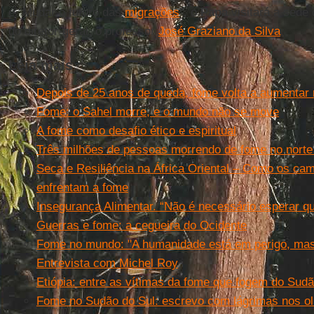
é "Mudar o futuro das
migrações
", o
Papa
visitará a sede
do diretor-geral, o professor
José Graziano da Silva
.
Leia mais
Depois de 25 anos de queda, fome volta a aumentar
Fome: o Sahel morre, e o mundo não se move
A fome como desafio ético e espiritual
Três milhões de pessoas morrendo de fome no norte
Seca e Resiliência na África Oriental – Como os ca
enfrentam a fome
Insegurança Alimentar. “Não é necessário esperar q
Guerras e fome: a cegueira do Ocidente
Fome no mundo: "A humanidade está em perigo, mas
Entrevista com Michel Roy
Etiópia: entre as vítimas da fome que fogem do Sud
Fome no Sudão do Sul: escrevo com lágrimas nos o