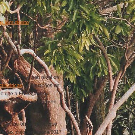
 na linha de frente".
enção de garantir o pão de
s têm direito
e que devem,
ão longe, isso deve-se, em
 não tem abertura em meio a
ligadas apenas ao
ia carente da ideia da
adas "porque seu nível de
climáticas
ou situações de
io que a
FAO
e outras
icamente para empreender
nunciou oficialmente que
tação
, cujo tema para 2017