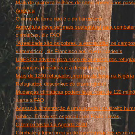
Mais de quarenta milhões de norte-americanos passa
América
O ritmo da fome não é o da burocracia
Agricultura deve ser mais sustentável para combat
climáticas, diz FAO
“A realidade são os pobres, a escravidão, os campos
sistemático”, diz Francisco aos novos cardeais
UNESCO adverte para risco de aumento dos refugia
mudanças climáticas e à desertificação
Mais de 1200 refugiados morrem de fome na Nigéria
Refugiados, desconhecido drama global
Mudanças climáticas podem levar mais de 122 milhõ
alerta a FAO
Acesso à alimentação é uma questão de direito human
pública. Entrevista especial com Paulo Leivas
O tempo testará a Agenda 2030
Combate à fome precisa de transformações estrutura