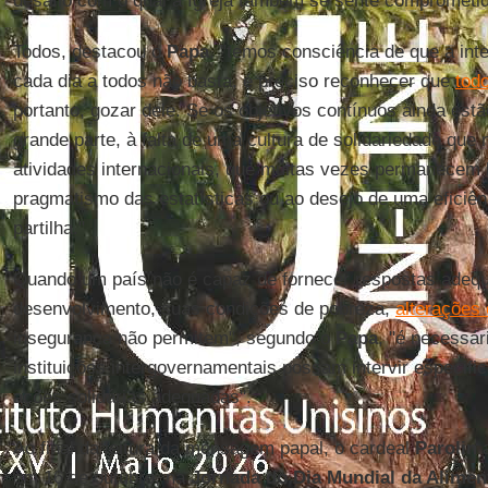
desafio com o qual a Igreja também se sente comprometida
Todos, destacou o
Papa
, "temos consciência de que a int
cada dia a todos não basta, é preciso reconhecer que
todo
portanto, gozar dele. Se os objetivos contínuos ainda est
grande parte, à falta de uma cultura de solidariedade que
atividades internacionais, que muitas vezes permanecem 
pragmatismo das estatísticas ou ao desejo de uma eficiênc
partilha."
Quando um país não é capaz de fornecer respostas adequ
desenvolvimento, suas condições de pobreza,
alterações 
insegurança não permitem", segundo o
Papa
, "é necessár
instituições intergovernamentais possam intervir especif
ações solidárias adequadas".
Ao final da leitura da mensagem papal, o cardeal
Parolin
a
em 16 de outubro, na
Jornada do Dia Mundial da Alimen