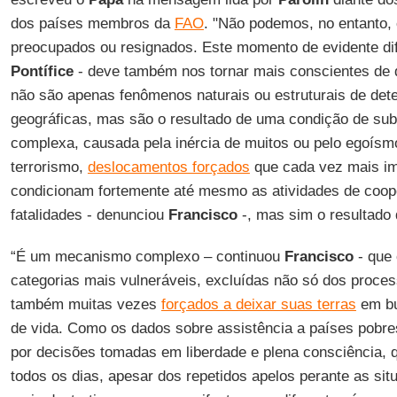
dos países membros da
FAO
. "Não podemos, no entanto,
preocupados ou resignados. Este momento de evidente dif
Pontífice
- deve também nos tornar mais conscientes de
não são apenas fenômenos naturais ou estruturais de det
geográficas, mas são o resultado de uma condição de su
complexa, causada pela inércia de muitos ou pelo egoísm
terrorismo,
deslocamentos forçados
que cada vez mais i
condicionam fortemente até mesmo as atividades de coope
fatalidades - denunciou
Francisco
-, mas sim o resultado 
“É um mecanismo complexo – continuou
Francisco
- que 
categorias mais vulneráveis, excluídas não só dos proce
também muitas vezes
forçados a deixar suas terras
em bu
de vida. Como os dados sobre assistência a países pobr
por decisões tomadas em liberdade e plena consciência, 
todos os dias, apesar dos repetidos apelos perante as si