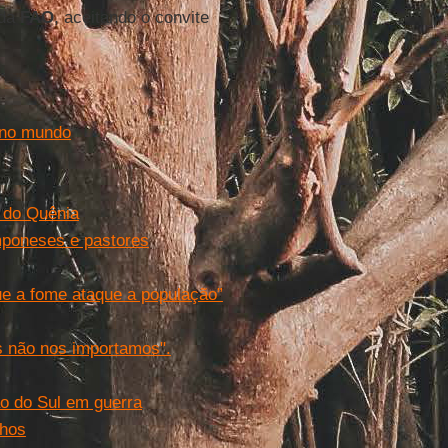
 da
FAO
, aceitando o convite
 no mundo
 do Quênia
mponeses e pastores
ue a fome ataque a população”
 não nos importamos".
ão do Sul em guerra
lhos