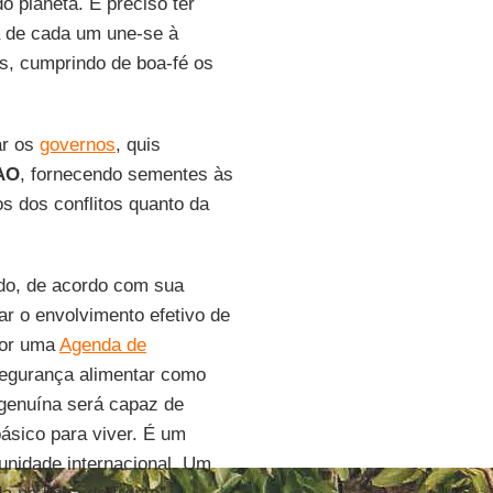
o planeta. É preciso ter
a de cada um une-se à
s, cumprindo de boa-fé os
ar os
governos
, quis
AO
, fornecendo sementes às
os dos conflitos quanto da
ndo, de acordo com sua
r o envolvimento efetivo de
por uma
Agenda de
 segurança alimentar como
 genuína será capaz de
ásico para viver. É um
unidade internacional. Um