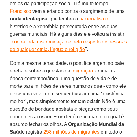
etnias da participação social. Há muito tempo,
Francisco
vem alertando contra o surgimento de uma
onda ideológica
, que lembra o
nacionalismo
histérico e a xenofobia persecutória entre as duas
guerras mundiais. Há alguns dias ele voltou a insistir
"
contra toda discriminação e pelo respeito de pessoas
de qualquer etnia, língua e religião
".
Com a mesma tenacidade, o pontífice argentino bate
e rebate sobre a questão da
imigração
, crucial na
época contemporânea, uma questão de vida e de
morte para milhões de seres humanos que - como ele
disse uma vez - nem sequer buscam uma "existência
melhor", mas simplesmente tentam existir. Não é uma
questão de bondade abstrata e piegas como seus
oponentes acusam. É um fenômeno diante do qual é
absurdo fechar os olhos. A
Organização Mundial da
Saúde
registra
258 milhões de migrantes
em todo o