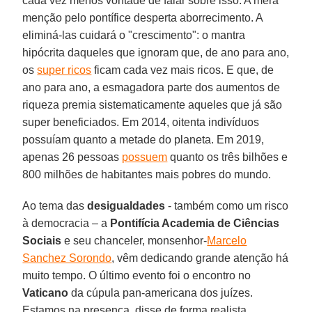
cada vez menos vontade de falar sobre isso. A mera
menção pelo pontífice desperta aborrecimento. A
eliminá-las cuidará o "crescimento": o mantra
hipócrita daqueles que ignoram que, de ano para ano,
os
super ricos
ficam cada vez mais ricos. E que, de
ano para ano, a esmagadora parte dos aumentos de
riqueza premia sistematicamente aqueles que já são
super beneficiados. Em 2014, oitenta indivíduos
possuíam quanto a metade do planeta. Em 2019,
apenas 26 pessoas
possuem
quanto os três bilhões e
800 milhões de habitantes mais pobres do mundo.
Ao tema das
desigualdades
- também como um risco
à democracia – a
Pontifícia Academia de Ciências
Sociais
e seu chanceler, monsenhor-
Marcelo
Sanchez Sorondo
, vêm dedicando grande atenção há
muito tempo. O último evento foi o encontro no
Vaticano
da cúpula pan-americana dos juízes.
Estamos na presença, disse de forma realista