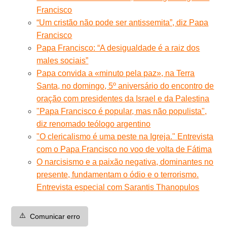
Francisco
“Um cristão não pode ser antissemita”, diz Papa
Francisco
Papa Francisco: “A desigualdade é a raiz dos
males sociais”
Papa convida a «minuto pela paz», na Terra
Santa, no domingo, 5º aniversário do encontro de
oração com presidentes da Israel e da Palestina
"Papa Francisco é popular, mas não populista",
diz renomado teólogo argentino
"O clericalismo é uma peste na Igreja." Entrevista
com o Papa Francisco no voo de volta de Fátima
O narcisismo e a paixão negativa, dominantes no
presente, fundamentam o ódio e o terrorismo.
Entrevista especial com Sarantis Thanopulos
⚠️
Comunicar erro