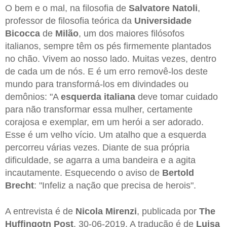
O bem e o mal, na filosofia de
Salvatore Natoli
,
professor de filosofia teórica da
Universidade
Bicocca
de
Milão
, um dos maiores filósofos
italianos, sempre têm os pés firmemente plantados
no chão. Vivem ao nosso lado. Muitas vezes, dentro
de cada um de nós. E é um erro removê-los deste
mundo para transformá-los em divindades ou
demônios: "A
esquerda italiana
deve tomar cuidado
para não transformar essa mulher, certamente
corajosa e exemplar, em um herói a ser adorado.
Esse é um velho vício. Um atalho que a esquerda
percorreu várias vezes. Diante de sua própria
dificuldade, se agarra a uma bandeira e a agita
incautamente. Esquecendo o aviso de
Bertold
Brecht
: "Infeliz a nação que precisa de herois".
A entrevista é de
Nicola Mirenzi
, publicada por
The
Huffingotn Post
, 30-06-2019. A tradução é de
Luisa