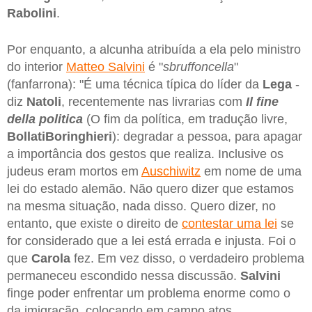
Rabolini
.
Por enquanto, a alcunha atribuída a ela pelo ministro
do interior
Matteo Salvini
é "
sbruffoncella
"
(fanfarrona): "É uma técnica típica do líder da
Lega
-
diz
Natoli
, recentemente nas livrarias com
Il fine
della politica
(O fim da política, em tradução livre,
BollatiBoringhieri
): degradar a pessoa, para apagar
a importância dos gestos que realiza. Inclusive os
judeus eram mortos em
Auschiwitz
em nome de uma
lei do estado alemão. Não quero dizer que estamos
na mesma situação, nada disso. Quero dizer, no
entanto, que existe o direito de
contestar uma lei
se
for considerado que a lei está errada e injusta. Foi o
que
Carola
fez. Em vez disso, o verdadeiro problema
permaneceu escondido nessa discussão.
Salvini
finge poder enfrentar um problema enorme como o
da imigração, colocando em campo atos