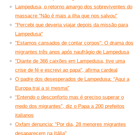
Lampedusa, o retorno amargo dos sobreviventes do
massacre "Não é mais a ilha que nos salvou"
"Percebi que deveria viajar depois da missão para
Lampedusa"
"Estamos cansados de contar corpos": O drama dos
migrantes três anos após naufrágio de Lampedusa
"Diante de 366 caixões em Lampedusa, tive uma
crise de fé e escrevi ao papa", afirma cardeal
O padre dos desesperados de Lampedusa: “Aqui a
Europa trai a si mesma”
“Entendo o desconforto mas é preciso superar o
medo dos migrantes”, diz o Papa a 200 prefeitos
italianos
Oxfam denuncia: "Por dia, 28 menores migrantes
desaparecem na Itália"