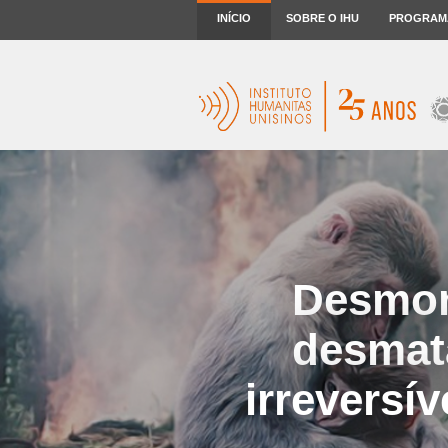
INÍCIO
SOBRE O IHU
PROGRAM
Desmon
desmat
irreversív