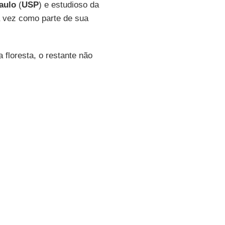
aulo
(
USP
) e estudioso da
a vez como parte de sua
floresta, o restante não
 uma floresta tropical
cerrado. A
Amazônia
já
 do clima do planeta - assim
aíses desenvolvidos",
 uma vez por mês para
nvestiga a atmosfera
 a
formação das nuvens de
os 4.000 cientistas mais
ções em artigos acadêmicos