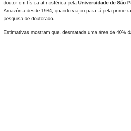
doutor em física atmosférica pela
Universidade de São P
Amazônia desde 1984, quando viajou para lá pela primeir
pesquisa de doutorado.
Estimativas mostram que, desmatada uma área de 40% da 
consegue sustentar o funcionamento de um ecossistema de
chuvosa e, nesse cenário, parte da floresta poderia virar 
perdeu 20% da cobertura original
.
"É uma questão absolutamente crucial para a estabilidade
como reduzir as emissões de combustíveis fósseis dos p
explica
Artaxo
.
Hoje em dia, ele vai à região pelo menos
supervisionar o
Projeto LBA
, a torre de 325 metros que i
amazônica e que permitiu ao cientista ajudar a desvendar
chuva na Amazônia
.
Artaxo
é um dos 12 brasileiros que fazem parte da lista d
influentes do mundo, feita com base em números de cita