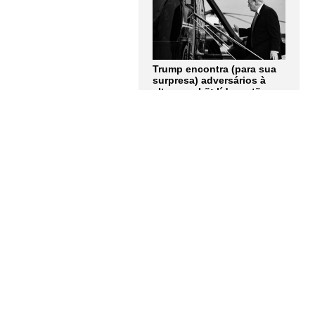
Trump encontra (para sua
surpresa) adversários à
altura no Irã: líderes tão
obstinados quanto ele.
Artigo de Andrew Roth
LER MAIS
Quem tem medo dos
corpos trans? Entrevista
com Berenice Bento
LER MAIS