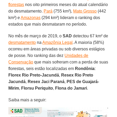
florestas
nos oito primeiros meses do atual calendário
do desmatamento.
Pará
(755 km²),
Mato Grosso
(442
km²) e
Amazonas
(294 km²) lideram o ranking dos
estados que mais desmataram no período.
No mês de março de 2019, o
SAD
detectou 67 km² de
desmatamento
na
Amazônia Legal
. A maioria (58%)
ocorreu em áreas privadas ou sob diversos estágios
de posse. No ranking das dez
Unidades de
Conservação
que mais sofreram com a perda de suas
florestas, seis estão localizadas em
Rondônia
:
Florex Rio Preto-Jacundá
,
Resex
Rio Preto
Jacundá
,
Resex Jaci Paraná
,
PES de Guajará-
Mirim
,
Florsu Periquito
,
Flona do Jamari
.
Saiba mais a seguir: