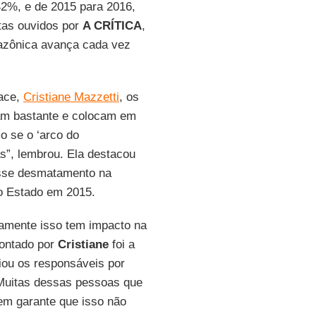
42%, e de 2015 para 2016,
tas ouvidos por
A CRÍTICA
,
zônica avança cada vez
ace,
Cristiane Mazzetti
, os
m bastante e colocam em
o se o ‘arco do
”, lembrou. Ela destacou
esse desmatamento na
do Estado em 2015.
tamente isso tem impacto na
pontado por
Cristiane
foi a
iou os responsáveis por
“Muitas dessas pessoas que
em garante que isso não