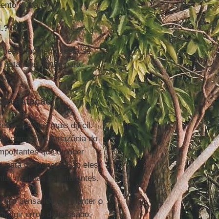
ento global”.
l.?
, neste momento, está se
e está mais longe para
u”.
 devastação
efa cada vez mais difícil.
e da campanha Amazônia do
mportantes que o poder
resta do planeta. São eles:
ntar medidas estruturantes.
zero
pensando em manter o
orrigir erros do passado,