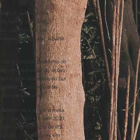
roski
, o aumento do
rta forma, em razão,
mas não deixa de ser
tamento no Estado, a partir
com o Instituto Brasileiro do
ma
) para aumentar as ações
ônica, principalmente no Sul
madeira
. “O município de
últimos dois anos”.
amento para atingir a meta
km², para 350 km² até 2020,
rojeto para liberação de R$
Estado, com unidades em