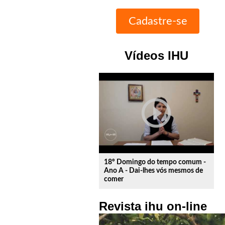
Vídeos IHU
play_circle_outline
18º Domingo do tempo comum -
Ano A - Dai-lhes vós mesmos de
comer
Revista ihu on-line