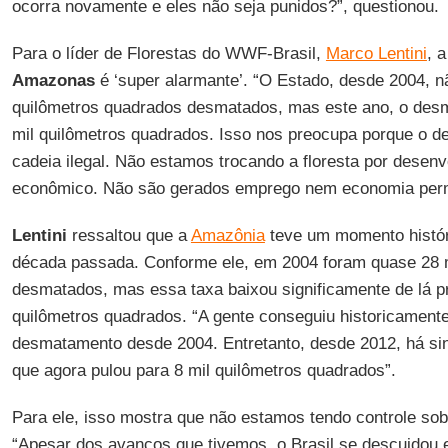
ocorra novamente e eles não seja punidos?”, questionou.
Para o líder de Florestas do WWF-Brasil,
Marco Lentini
, a
Amazonas
é ‘super alarmante’. “O Estado, desde 2004, n
quilômetros quadrados desmatados, mas este ano, o desm
mil quilômetros quadrados. Isso nos preocupa porque o d
cadeia ilegal. Não estamos trocando a floresta por desenv
econômico. Não são gerados emprego nem economia perma
Lentini
ressaltou que a
Amazônia
teve um momento histór
década passada. Conforme ele, em 2004 foram quase 28 m
desmatados, mas essa taxa baixou significamente de lá pr
quilômetros quadrados. “A gente conseguiu historicament
desmatamento desde 2004. Entretanto, desde 2012, há si
que agora pulou para 8 mil quilômetros quadrados”.
Para ele, isso mostra que não estamos tendo controle so
“Apesar dos avanços que tivemos, o Brasil se descuidou