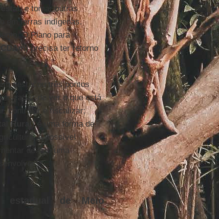
estal
, e tomar outras
 em terras indígenas.
mento. O Plano para
PCDAm
) precisa ter retorno
ém destacou três pontos
ser capaz de ver o que está
controlar e fiscalizar;
al Rural
) é uma forma de
ricultura, é possível
omentar de fato uma
esenvolver
io estadual de Meio