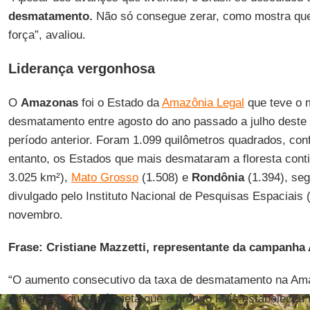
desmatamento.
Não só consegue zerar, como mostra que 
força”, avaliou.
Liderança vergonhosa
O
Amazonas
foi o Estado da
Amazônia Legal
que teve o 
desmatamento entre agosto do ano passado a julho dest
período anterior. Foram 1.099 quilômetros quadrados, co
entanto, os Estados que mais desmataram a floresta con
3.025 km²),
Mato Grosso
(1.508) e
Rondônia
(1.394), se
divulgado pelo Instituto Nacional de Pesquisas Espaciais 
novembro.
Frase: Cristiane Mazzetti, representante da campanh
“O aumento consecutivo da taxa de desmatamento na Am
retrocesso quanto à meta que o próprio País estabeleceu