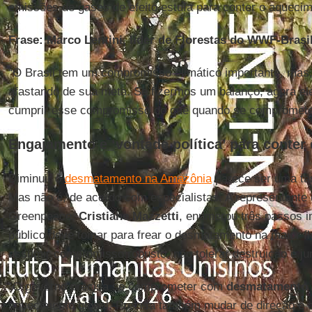
emissões de gases de efeito estufa para conter o aquecim
Frase: Marco Lentini, líder de Florestas do WWF-Brasi
“O Brasil tem um compromisso climático importante, mas
afastando de sua meta. Se fizermos um balanço, agora el
cumprir esse compromisso do que quando se compromete
Engajamento e ‘vontade política’ para conter
Diminuir o
desmatamento na Amazônia
parece ser uma tar
Mas não é, de acordo com especialistas. A representant
Greenpeace,
Cristiane Mazzetti
, enumerou três passos i
público deve tomar para frear o desmatamento na maior flo
assumir compromisso robusto, não tolerar destruição e ju
“O governo precisa se comprometer com
desmatamento 
aquecimento global. Precisa também mudar de direção e c