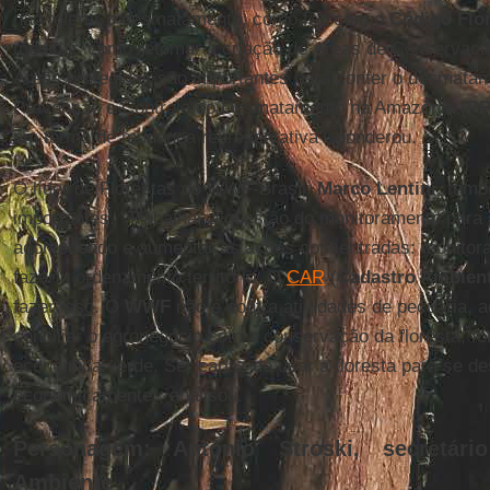
não tolerar o desmatamento, como fez com o
Código Flor
medidas como retomar a criação de Áreas de Conservação
Áreas protegidas são importantes para conter o desmata
Prevenção e Controle do Desmatamento na Amazônia (
P
em termo de mudança representativa”, ponderou.
O líder de Florestas do WWF-Brasil,
Marco Lentini
, tamb
importantes. “Trabalhar a questão do monitoramento para 
acontecendo e aumentar as ações concentradas: monitorar, 
fazer o ordenamento território. O
CAR
(
Cadastro Ambient
fazer isso. O
WWF
não é contra atividades de pecuária, ag
conciliar o agronegócio com a conservação da floresta; f
econômica verde. Ser capaz de usar a floresta para se d
economicamente”, analisou.
Personagem: Antônio Stroski, secretár
Ambiente