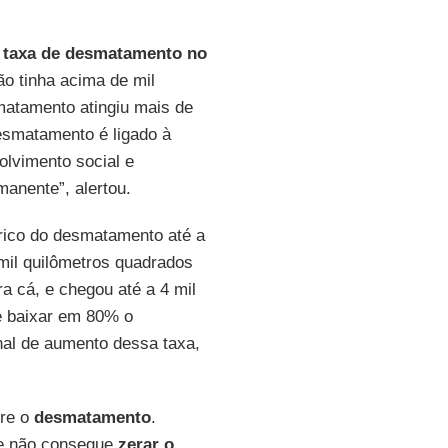
taxa de desmatamento no
ão tinha acima de mil
atamento atingiu mais de
esmatamento é ligado à
olvimento social e
nente”, alertou.
ico do desmatamento até a
il quilômetros quadrados
a cá, e chegou até a 4 mil
e baixar em 80% o
nal de aumento dessa taxa,
bre o
desmatamento
.
 e não consegue
zerar o