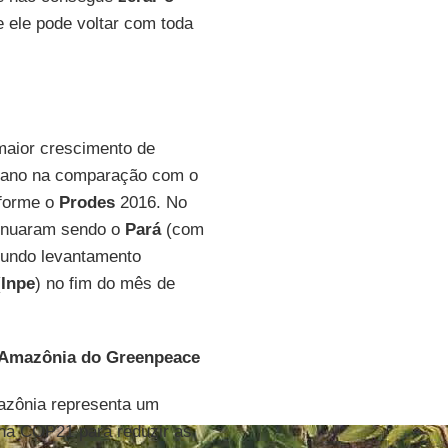
ele pode voltar com toda
maior crescimento de
e ano na comparação com o
nforme o
Prodes
2016. No
tinuaram sendo o
Pará
(com
gundo levantamento
(
Inpe
) no fim do mês de
a Amazônia do Greenpeace
azônia representa um
 na COP21 para reduzir as