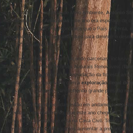
Para o secretário estadual de Meio Ambiente,
Antônio St
desmatamento no
Amazonas
este ano era esperado de ce
especialmente, da crise econômica que o País enfrenta, 
preocupante. “Vamos trabalhar duro para diminuir o desma
de 2017”, garantiu.
O secretário disse que vem traçando parcerias, inclusive, 
Meio Ambiente e dos Recursos Naturais Renováveis (
Iba
de fiscalização e controle da degradação da floresta amaz
do Estado, região que sofre com a
exploração ilegal de 
Lábrea, especialmente, vem sofrendo grande pressão nos 
Segundo ele, outras medidas estão em andamento e planej
de reduzir o desmatamento, que este ano chegou a 1.099 
“Tem a lei da floresta que está na Casa Civil. Temos um p
33 milhões para o
CAR
e vamos aumentar a presença do 