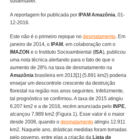
sustentável.
A reportagem foi publicada por
IPAM Amazônia
, 01-
12-2016.
Este não é o primeiro repique no
desmatamento
. Em
janeiro de 2014, o
IPAM
, em colaboração com o
IMAZON
e o Instituto Socioambiental (
ISA
), publicou
uma nota técnica alertando para o fato de que o
aumento de 28% na taxa de desmatamento na
Amazônia
brasileira em 2013[1] (5.891 km2) poderia
ensejar um descontrole crescente da destruição
florestal na região nos anos seguintes. Infelizmente,
tal prognóstico se confirmou. A taxa de 2015 atingiu
6.207 km2 e a de 2016, recém anunciada pelo
INPE
,
alcançou 7.989 km2 (Figura 1). Esse valor é o maior
desde 2008, quando o
desmatamento
atingiu 12.911
km2. Naquele ano, drásticas medidas foram tomadas
pelo governo, entre elas a criação da
Lista de