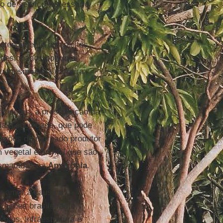
o de serviço necessário
atendimento dos pleitos
o designados por uma
 ou mesmo uma carreira
icientes, a preservação da
da a sociedade, que pode
mações do mercado produtor
m vegetal e animal que são
desmatadas na
Amazônia
.
r amor à causa e
rações brasileiras e
ntos, infraestrutura e