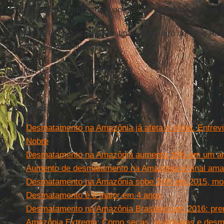
valorização. Continuaremos nossa luta dentro de nossas 
Chefias de fiscalização do Instituto Brasileiro de Meio A
Naturais Renováveis - IBAMA.
Brasília, 02 de dezembro de 2016
Leia mais
Desmatamento na Amazônia já afeta o clima. Entrev
Nobre
Desmatamento na Amazônia aumenta 16% em um a
Aumento de desmatamento na Amazônia é sinal amare
Desmatamento na Amazônia sobe 24% em 2015, mos
Desmatamento é o maior em 4 anos
Desmatamento na Amazônia Brasileira em 2016: pre
Amazônia Extrema: Como secas, queimadas e desma