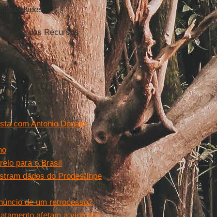
capacidades.
mbiente e dos Recursos
ista com Antonio Donato
no
lo para o Brasil
tram dados do Prodes/Inpe
núncio de um retrocesso?
tamento afetam a vida dos