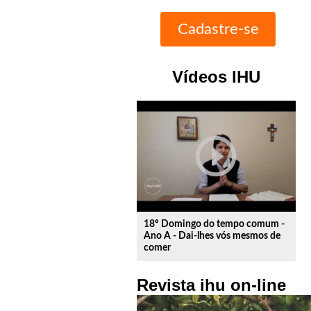
Vídeos IHU
play_circle_outline
18º Domingo do tempo comum -
Ano A - Dai-lhes vós mesmos de
comer
Revista ihu on-line