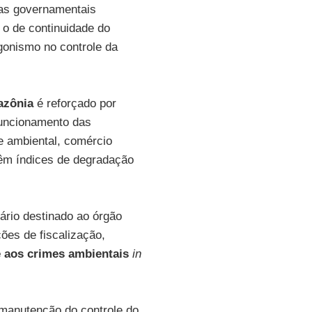
as governamentais
 o de continuidade do
agonismo no controle da
zônia
é reforçado por
funcionamento das
e ambiental, comércio
têm índices de degradação
rio destinado ao órgão
ões de fiscalização,
 aos crimes ambientais
in
manutenção do controle do