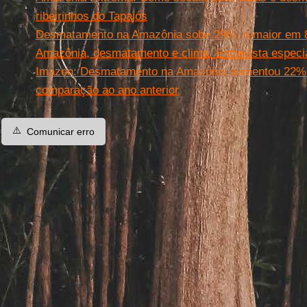
ribeirinhos do Tapajós
Desmatamento na Amazônia sobe 29%, o maior em 
Amazônia, desmatamento e clima. Entrevista especi
Imazon: Desmatamento na Amazônia aumentou 22%
comparação ao ano anterior
⚠️
Comunicar erro