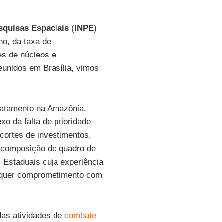
esquisas Espaciais
(
INPE
)
o, da taxa de
es de núcleos e
eunidos em Brasília, vimos
matamento na Amazônia,
o da falta de prioridade
cortes de investimentos,
recomposição do quadro de
Estaduais cuja experiência
alquer comprometimento com
das atividades de
combate