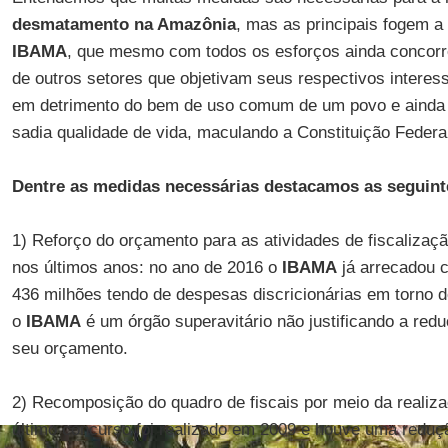
desmatamento na Amazônia
, mas as principais fogem a
IBAMA
, que mesmo com todos os esforços ainda concor
de outros setores que objetivam seus respectivos intere
em detrimento do bem de uso comum de um povo e ainda
sadia qualidade de vida, maculando a Constituição Federa
Dentre as medidas necessárias destacamos as seguint
1) Reforço do orçamento para as atividades de fiscaliza
nos últimos anos: no ano de 2016 o
IBAMA
já arrecadou 
436 milhões tendo de despesas discricionárias em torno d
o
IBAMA
é um órgão superavitário não justificando a red
seu orçamento.
2) Recomposição do quadro de fiscais por meio da realiza
último concurso foi realizado em 2009 e houve uma redução