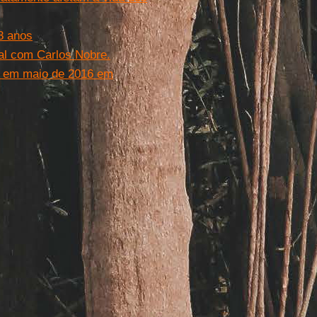
8 anos
al com Carlos Nobre.
 em maio de 2016 em