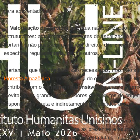
sendo que atualmente 36% dos fiscais já atingiram o temp
para aposentadoria.
3)
Valorização do servidor
que atua na fiscalização com 
estruturantes: atualmente, os agentes de fiscalização sã
Portaria e não possuem quaisquer direitos diferenciados
específica regulamentada, dentre outros.
Alertamos que tais medidas são necessárias, mas não suf
Floresta Amazônica
depende ainda do envolvimento de to
contribuir com o
consumo responsável
, buscando infor
e evitando os grandes fornecedores de produtos de orige
responsáveis direta e indiretamente por grandes áreas 
Lembramos que escolhemos defender o meio ambiente po
conscientes da importância para as presentes e futuras ge
mundiais. Todavia, não venceremos esta luta sem instrume