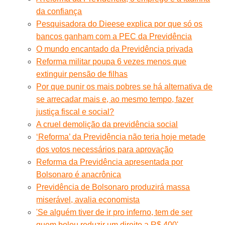
da confiança
Pesquisadora do Dieese explica por que só os
bancos ganham com a PEC da Previdência
O mundo encantado da Previdência privada
Reforma militar poupa 6 vezes menos que
extinguir pensão de filhas
Por que punir os mais pobres se há alternativa de
se arrecadar mais e, ao mesmo tempo, fazer
justiça fiscal e social?
A cruel demolição da previdência social
‘Reforma’ da Previdência não teria hoje metade
dos votos necessários para aprovação
Reforma da Previdência apresentada por
Bolsonaro é anacrônica
Previdência de Bolsonaro produzirá massa
miserável, avalia economista
'Se alguém tiver de ir pro inferno, tem de ser
quem bolou reduzir um direito a R$ 400'