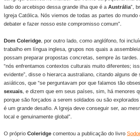
lado do arcebispo dessa grande ilha que é a
Austrália
”, 
Igreja Católica. Nós viemos de todas as partes do mundo
debater e fazer nosso este compromisso comum”.
Dom Coleridge
, por outro lado, como anglófono, foi inc
trabalho em língua inglesa, grupos nos quais a assembleia
possam preparar propostas concretas, sempre às tardes.
“nós enfrentamos contextos culturais muito diferentes; is
evidente”, disse o hierarca australiano, citando alguns de
asiáticos, que “se perguntavam por que falamos tão obs
sexuais
, e dizem que em seus países, sim, há menores 
porque são forçados a serem soldados ou são explorados n
é um grande desafio. A Igreja deve conseguir ser, ao me
local e genuinamente global”.
O próprio
Coleridge
comentou a publicação do livro
Sodo