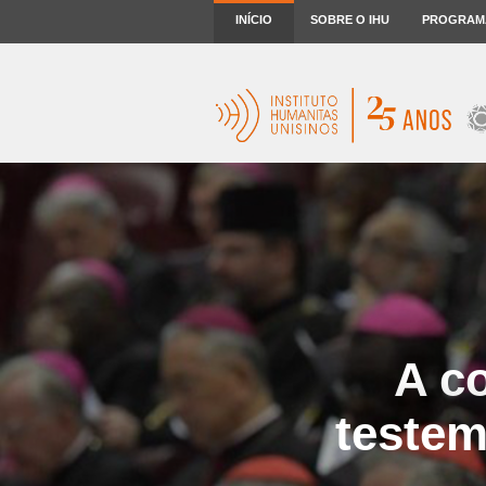
INÍCIO
SOBRE O IHU
PROGRAM
A c
testem