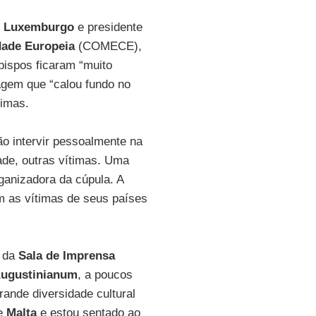
e
Luxemburgo
e presidente
dade Europeia
(COMECE),
bispos ficaram “muito
gem que “calou fundo no
rimas.
o intervir pessoalmente na
ade, outras vítimas. Uma
anizadora da cúpula. A
m as vítimas de seus países
” da
Sala de Imprensa
 Augustinianum
, a poucos
rande diversidade cultural
de
Malta
e estou sentado ao