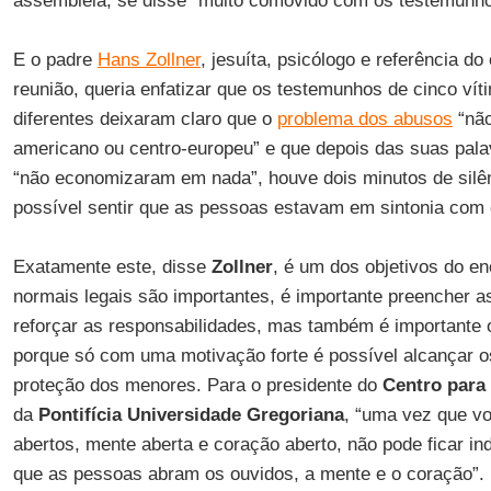
assembleia, se disse “muito comovido com os testemunho
E o padre
Hans Zollner
, jesuíta, psicólogo e referência d
reunião, queria enfatizar que os testemunhos de cinco vít
diferentes deixaram claro que o
problema dos abusos
“não
americano ou centro-europeu” e que depois das suas pala
“não economizaram em nada”, houve dois minutos de silên
possível sentir que as pessoas estavam em sintonia com 
Exatamente este, disse
Zollner
, é um dos objetivos do en
normais legais são importantes, é importante preencher a
reforçar as responsabilidades, mas também é importante
porque só com uma motivação forte é possível alcançar os
proteção dos menores. Para o presidente do
Centro para
da
Pontifícia Universidade Gregoriana
, “uma vez que v
abertos, mente aberta e coração aberto, não pode ficar ind
que as pessoas abram os ouvidos, a mente e o coração”.