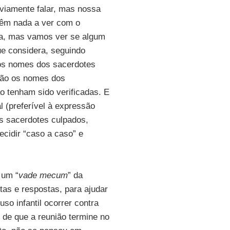
viamente falar, mas nossa
têm nada a ver com o
ona, mas vamos ver se algum
ue considera, seguindo
 os nomes dos sacerdotes
 não os nomes dos
 tenham sido verificadas. E
l (preferível à expressão
os sacerdotes culpados,
ecidir “caso a caso” e
 um “
vade mecum
” da
tas e respostas, para ajudar
so infantil ocorrer contra
 de que a reunião termine no