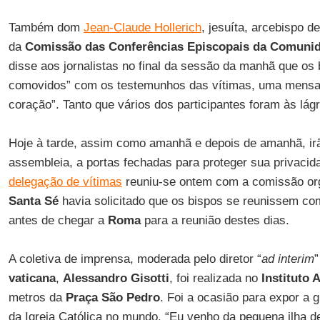
Também dom
Jean-Claude Hollerich
, jesuíta, arcebispo d
da
Comissão das Conferências Episcopais da Comuni
disse aos jornalistas no final da sessão da manhã que os 
comovidos” com os testemunhos das vítimas, uma mensa
coração”. Tanto que vários dos participantes foram às lág
Hoje à tarde, assim como amanhã e depois de amanhã, irã
assembleia, a portas fechadas para proteger sua privacid
delegação de vítimas
reuniu-se ontem com a comissão org
Santa Sé
havia solicitado que os bispos se reunissem co
antes de chegar a
Roma
para a reunião destes dias.
A coletiva de imprensa, moderada pelo diretor “
ad interim
vaticana
,
Alessandro Gisotti
, foi realizada no
Instituto
metros da
Praça São Pedro
. Foi a ocasião para expor a g
da Igreja Católica no mundo. “Eu venho da pequena ilha 