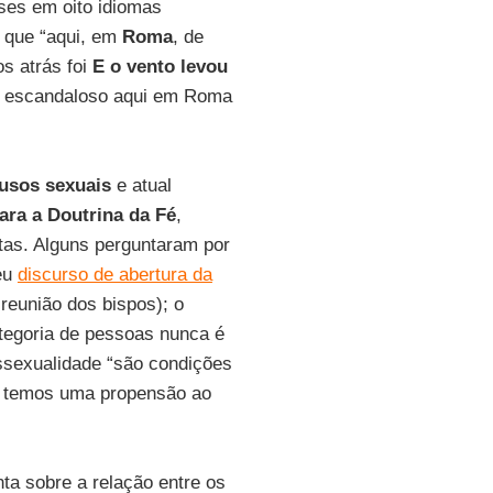
íses em oito idiomas
e que “aqui, em
Roma
, de
s atrás foi
E o vento levou
ero escandaloso aqui em Roma
usos sexuais
e atual
ra a Doutrina da Fé
,
tas. Alguns perguntaram por
eu
discurso de abertura da
eunião dos bispos); o
ategoria de pessoas nunca é
ossexualidade “são condições
s temos uma propensão ao
nta sobre a relação entre os