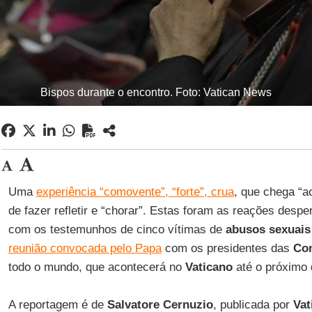
Bispos durante o encontro. Foto: Vatican News
Uma
experiência “comovente”, “forte”, crua
, que chega “a
de fazer refletir e “chorar”. Estas foram as reações despe
com os testemunhos de cinco vítimas de
abusos sexuais
reunião convocada pelo Papa
com os presidentes das
Con
todo o mundo, que acontecerá no
Vaticano
até o próximo
A reportagem é de
Salvatore Cernuzio
, publicada por
Vat