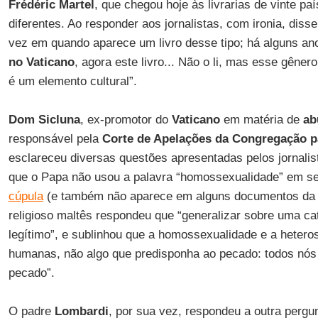
Frédéric Martel
, que chegou hoje às livrarias de vinte pa
diferentes. Ao responder aos jornalistas, com ironia, diss
vez em quando aparece um livro desse tipo; há alguns ano
no Vaticano
, agora este livro... Não o li, mas esse gên
é um elemento cultural”.
Dom Sicluna
, ex-promotor do
Vaticano
em matéria de
ab
responsável pela
Corte de Apelações da Congregação pa
esclareceu diversas questões apresentadas pelos jornalis
que o Papa não usou a palavra “homossexualidade” em s
cúpula
(e também não aparece em alguns documentos da r
religioso maltês respondeu que “generalizar sobre uma c
legítimo”, e sublinhou que a homossexualidade e a heter
humanas, não algo que predisponha ao pecado: todos nó
pecado”.
O padre
Lombardi
, por sua vez, respondeu a outra pergu