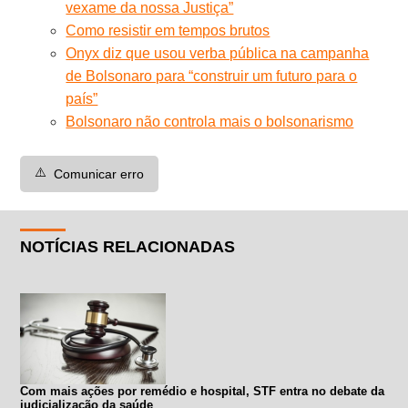
vexame da nossa Justiça”
Como resistir em tempos brutos
Onyx diz que usou verba pública na campanha
de Bolsonaro para “construir um futuro para o
país”
Bolsonaro não controla mais o bolsonarismo
⚠️
Comunicar erro
NOTÍCIAS RELACIONADAS
Com mais ações por remédio e hospital, STF entra no debate da
judicialização da saúde