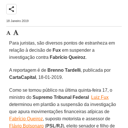
share
18 Janeiro 2019
Para juristas, são diversos pontos de estranheza em
relação à decisão de
Fux
em suspender a
investigação contra
Fabrício Queiroz
.
A reportagem é de
Brenno Tardelli
, publicada por
CartaCapital
, 18-01-2019.
Como se tornou público na última quinta-feira 17, o
ministro do
Supremo Tribunal Federal
Luiz Fux
determinou em plantão a suspensão da investigação
que apura movimentações financeiras atípicas de
Fabrício Queiroz
, suposto motorista e assessor de
Flávio Bolsonaro
(
PSL
/
RJ
), eleito senador e filho de