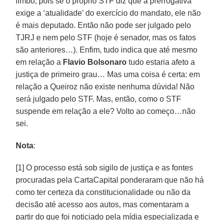
limbo, pois se o proprio STF diz que a prerrogativa
exige a ‘atualidade’ do exercício do mandato, ele não
é mais deputado. Então não pode ser julgado pelo
TJRJ e nem pelo STF (hoje é senador, mas os fatos
são anteriores…). Enfim, tudo indica que até mesmo
em relação a
Flavio Bolsonaro
tudo estaria afeto a
justiça de primeiro grau… Mas uma coisa é certa: em
relação a Queiroz não existe nenhuma dúvida! Não
será julgado pelo STF. Mas, então, como o STF
suspende em relação a ele? Volto ao começo…não
sei.
Nota
:
[1] O processo está sob sigilo de justiça e as fontes
procuradas pela CartaCapital ponderaram que não há
como ter certeza da constitucionalidade ou não da
decisão até acesso aos autos, mas comentaram a
partir do que foi noticiado pela mídia especializada e